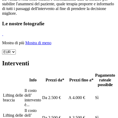
stabilire l'anamnesi del paziente, quale terapia proporre e informarlo
di tutti i passaggi dell'intervento al fine di prendere la decisione
migliore.
Le nostre fotografie
Mostra di più
Mostra di meno
Interventi
Pagamento
Info
Prezzi da*
Prezzi fino a*
rateale
possibile
Il costo
Lifting delle
dell’
Da
2.500 €
A
4.000 €
Sì
braccia
intervento
è...
Il costo
Lifting delle
dell’
Da
2.500 €
A
3.500 €
Sì