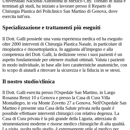
Universidad Nacional Autónoma di Mexico City. Tornato in Italia e
terminati gli studi, ha iniziato a lavorare presso il Reparto di
Chirurgia Plastica del Policlinico San Martino di Genova, dove
esercita tutt'ora.
Specializzazione e trattamenti più eseguiti
Il Dott. Galli possiede una vasta esperienza medica ed ha eseguito
oltre 2000 interventi di Chirurgia Plastica Nasale, in particolare di
rinoplastica e rinosettoplastica. In aggiunta all'impegno e alla
competenza del Dott. Galli, la dedizione verso i suoi pazienti è un
aspetto fondamentale per ottenere risultati ottimali. Valuta i pazienti
in modo individuale, in base alle loro caratteristiche anatomiche, con
lo scopo di aiutarli a ritrovare la sicurezza e la fiducia in se stessi.
Il nostro studio/clinica
Il Dott. Galli esercita presso l'Ospedale San Martino, in Largo
Rosanna Benzi 10 a Genova e presso la Casa di Cura Villa
Montallegro, in via Monte Zovetto 27 a Genova. Nell'Ospedale San
Martino è presente una Casa della Salute privata nella quale è
possibile effettuare interventi chirurgici con relativa degenza. La
Casa di Cura privata è la più grande della Liguria, attrezzata di
strumentazioni moderne e risorse medico chirurgiche di alta qualità.
La visita, svolta nello studio, è estremamente utile al medico per