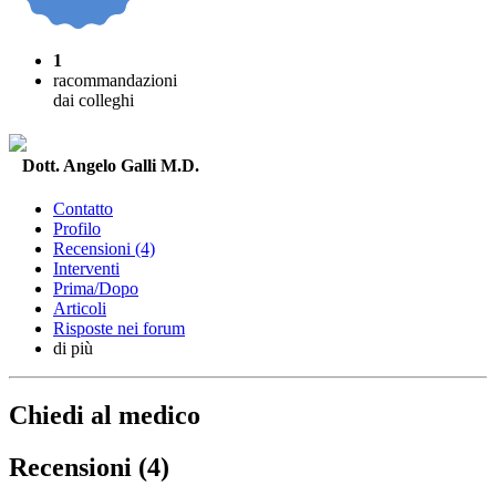
1
racommandazioni
dai colleghi
Dott. Angelo Galli M.D.
Contatto
Profilo
Recensioni (4)
Interventi
Prima/Dopo
Articoli
Risposte nei forum
di più
Chiedi al medico
Recensioni (4)