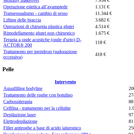
Mommy makeover
7.934 €
Operazione estetica all’avampiede
1.131 €
Transessualismo - cambio di sesso
11.344 €
Lifting delle braccia
3.682 €
Operazioni di chirurgia plastica glutei
4.514 €
Rimodellamento glutei non chirurgico
1.675 €
Terapia a onde acustiche (onde d'urto) D-
118 €
ACTOR® 200
Trattamento per iperidrosi (sudorazione
418 €
eccessiva)
Pelle
Intervento
Aquafilling bodyline
20
Trattamento delle rughe con botulino
27
Carbossiterapia
88
Cellfina - trattamento per la cellulite
1.
Depilazione laser
97
Elettrodepilazione
81
Filler antirughe a base di acido ialuronico
25