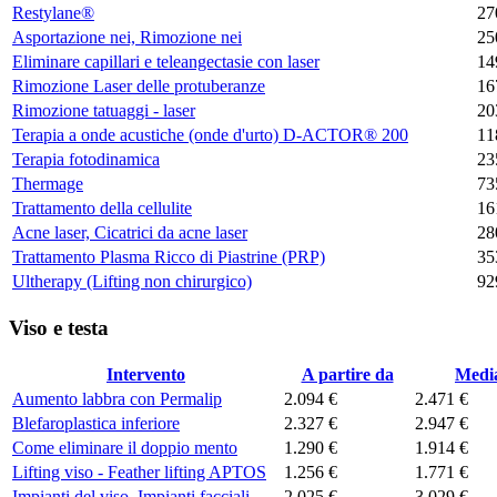
Restylane®
27
Asportazione nei, Rimozione nei
25
Eliminare capillari e teleangectasie con laser
14
Rimozione Laser delle protuberanze
16
Rimozione tatuaggi - laser
20
Terapia a onde acustiche (onde d'urto) D-ACTOR® 200
11
Terapia fotodinamica
23
Thermage
73
Trattamento della cellulite
16
Acne laser, Cicatrici da acne laser
28
Trattamento Plasma Ricco di Piastrine (PRP)
35
Ultherapy (Lifting non chirurgico)
92
Viso e testa
Intervento
A partire da
Medi
Aumento labbra con Permalip
2.094 €
2.471 €
Blefaroplastica inferiore
2.327 €
2.947 €
Come eliminare il doppio mento
1.290 €
1.914 €
Lifting viso - Feather lifting APTOS
1.256 €
1.771 €
Impianti del viso, Impianti facciali
2.025 €
3.029 €