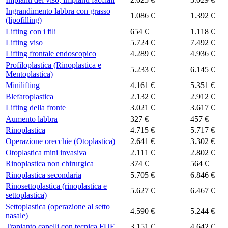
Ingrandimento labbra con grasso
1.086 €
1.392 €
(lipofilling)
Lifting con i fili
654 €
1.118 €
Lifting viso
5.724 €
7.492 €
Lifting frontale endoscopico
4.289 €
4.936 €
Profiloplastica (Rinoplastica e
5.233 €
6.145 €
Mentoplastica)
Minilifting
4.161 €
5.351 €
Blefaroplastica
2.132 €
2.912 €
Lifting della fronte
3.021 €
3.617 €
Aumento labbra
327 €
457 €
Rinoplastica
4.715 €
5.717 €
Operazione orecchie (Otoplastica)
2.641 €
3.302 €
Otoplastica mini invasiva
2.111 €
2.802 €
Rinoplastica non chirurgica
374 €
564 €
Rinoplastica secondaria
5.705 €
6.846 €
Rinosettoplastica (rinoplastica e
5.627 €
6.467 €
settoplastica)
Settoplastica (operazione al setto
4.590 €
5.244 €
nasale)
Trapianto capelli con tecnica FUE
3.151 €
4.642 €