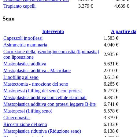
Trapianto capelli
3.379 €
4.639 €
Seno
Intervento
A partire da
Capezzoli introflessi
1.583 €
Asimmetria mammaria
4.940 €
Correzione della pseudoginecomastia (lipomastia)
2.935 €
con liposuzione
Mastoplastica additiva
5.631 €
Mastoplastica additiva - Macrolane
2.010 €
Lipofilling al seno
3.613 €
Mastectomia - rimozione del seno
6.265 €
Mastopessi (Lifting del seno) con protesi
6.277 €
Mastoplastica additiva con cellule staminali
4.895 €
Mastoplastica additiva con protesi leggere B-lite
6.741 €
Mastopessi (Lifting seno)
5.578 €
Ginecomastia
3.379 €
Ricostruzione del seno
6.132 €
Mastoplastica riduttiva (Riduzione seno)
6.138 €