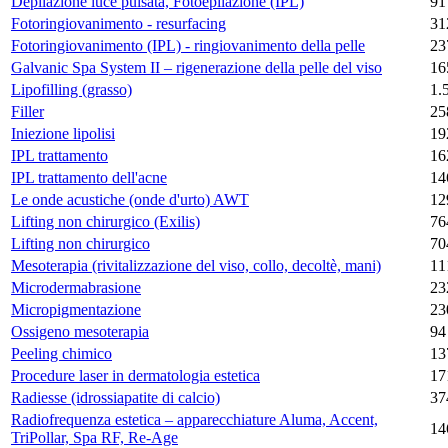
Depilazione luce pulsata, Fotoepilazione (IPL)
91
Fotoringiovanimento - resurfacing
31
Fotoringiovanimento (IPL) - ringiovanimento della pelle
23
Galvanic Spa System II – rigenerazione della pelle del viso
16
Lipofilling (grasso)
1.
Filler
25
Iniezione lipolisi
19
IPL trattamento
16
IPL trattamento dell'acne
14
Le onde acustiche (onde d'urto) AWT
12
Lifting non chirurgico (Exilis)
76
Lifting non chirurgico
70
Mesoterapia (rivitalizzazione del viso, collo, decoltè, mani)
11
Microdermabrasione
23
Micropigmentazione
23
Ossigeno mesoterapia
94
Peeling chimico
13
Procedure laser in dermatologia estetica
17
Radiesse (idrossiapatite di calcio)
37
Radiofrequenza estetica – apparecchiature Aluma, Accent,
14
TriPollar, Spa RF, Re-Age