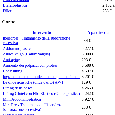
Blefaroplastica
2.132 €
Filler
258 €
Corpo
Intervento
A partire da
Iperidrosi - Trattamento della sudorazione
434 €
eccessiva
Addominoplastica
5.277 €
Alluce valgo (Hallux valgus)
3.000 €
Anti aging
203 €
Aumento dei polpacci con protesi
3.688 €
Body lifting
4.697 €
Ingrandimento e rimodellamento glutei e fianchi
3.201 €
Le onde acustiche (onde d'urto) AWT
129 €
Lifting delle cosce
4.265 €
Lifting Glutei con Filo Elastico (Gluteoplastica)
4.242 €
Mini Addominoplastica
3.927 €
MiraDry - Trattamento dell'iperidrosi
233 €
(sudorazione eccessiva)