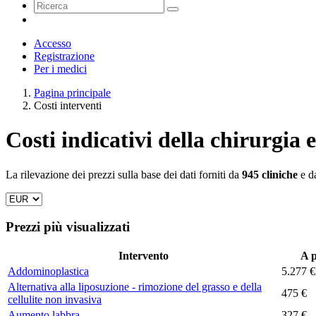
Accesso
Registrazione
Per i medici
Pagina principale
Costi interventi
Costi indicativi della chirurgia e
La rilevazione dei prezzi sulla base dei dati forniti da
945 cliniche
e d
Prezzi più visualizzati
Intervento
A p
Addominoplastica
5.277 €
Alternativa alla liposuzione - rimozione del grasso e della
475 €
cellulite non invasiva
Aumento labbra
327 €