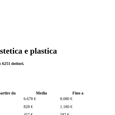
stetica e plastica
a
6251 dottori.
artire da
Media
Fino a
6.678 €
8.080 €
828 €
1.180 €
457 €
587 €