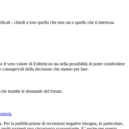
ificati - chiedi a loro quello che non sai o quello che ti interessa
 il vero valore di Estheticon sta nella possibilità di poter condividere
o consapevoli della decisione che stanno per fare.
te che tramite le domande del forum.
ssioni.
 Per la pubblicazione di recensioni negative bisogna, in particolare,
er molti pazienti una circostanza scoraggiante. E’ anche per questo