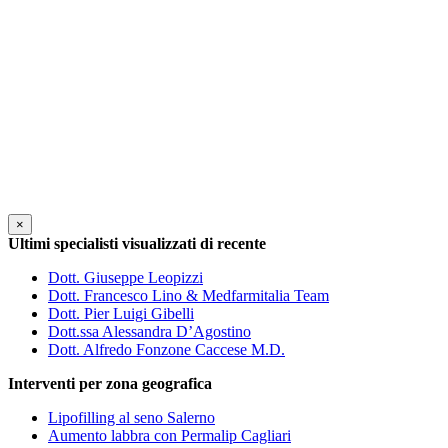
×
Ultimi specialisti visualizzati di recente
Dott. Giuseppe Leopizzi
Dott. Francesco Lino & Medfarmitalia Team
Dott. Pier Luigi Gibelli
Dott.ssa Alessandra D’Agostino
Dott. Alfredo Fonzone Caccese M.D.
Interventi per zona geografica
Lipofilling al seno Salerno
Aumento labbra con Permalip Cagliari