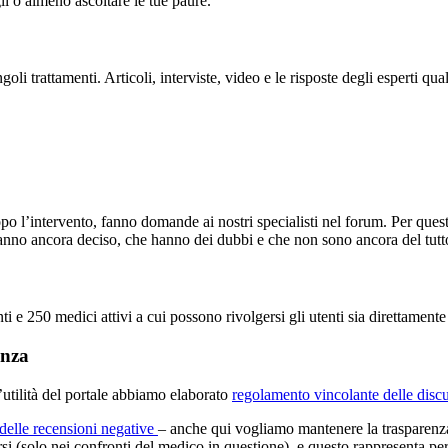
li o almeno ascoltare le tue paure.
li trattamenti. Articoli, interviste, video e le risposte degli esperti qual
o l’intervento, fanno domande ai nostri specialisti nel forum. Per questo
 hanno ancora deciso, che hanno dei dubbi e che non sono ancora del tutt
ti e 250 medici attivi a cui possono rivolgersi gli utenti sia direttamen
enza
l’utilità del portale abbiamo elaborato
regolamento vincolante delle discu
 delle recensioni negative
– anche qui vogliamo mantenere la trasparenza.
arsi (solo nei confronti del medico in questione), e questo rappresenta p