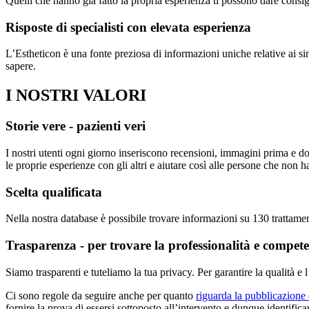
Quelli che hanno già fatto la propria esperienza ti possono dare consig
Risposte di specialisti con elevata esperienza
L’Estheticon è una fonte preziosa di informazioni uniche relative ai singo
sapere.
I NOSTRI VALORI
Storie vere - pazienti veri
I nostri utenti ogni giorno inseriscono recensioni, immagini prima e dop
le proprie esperienze con gli altri e aiutare così alle persone che non
Scelta qualificata
Nella nostra database è possibile trovare informazioni su 130 trattamen
Trasparenza - per trovare la professionalità e compet
Siamo trasparenti e tuteliamo la tua privacy. Per garantire la qualità e 
Ci sono regole da seguire anche per quanto
riguarda la pubblicazione
fornire la prova di essersi sottoposto all’intervento e dunque identific