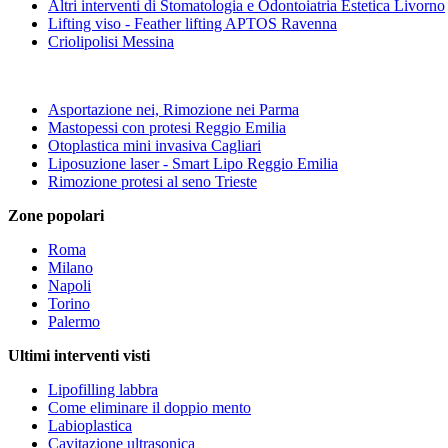
Altri interventi di Stomatologia e Odontoiatria Estetica Livorno
Lifting viso - Feather lifting APTOS Ravenna
Criolipolisi Messina
Asportazione nei, Rimozione nei Parma
Mastopessi con protesi Reggio Emilia
Otoplastica mini invasiva Cagliari
Liposuzione laser - Smart Lipo Reggio Emilia
Rimozione protesi al seno Trieste
Zone popolari
Roma
Milano
Napoli
Torino
Palermo
Ultimi interventi visti
Lipofilling labbra
Come eliminare il doppio mento
Labioplastica
Cavitazione ultrasonica