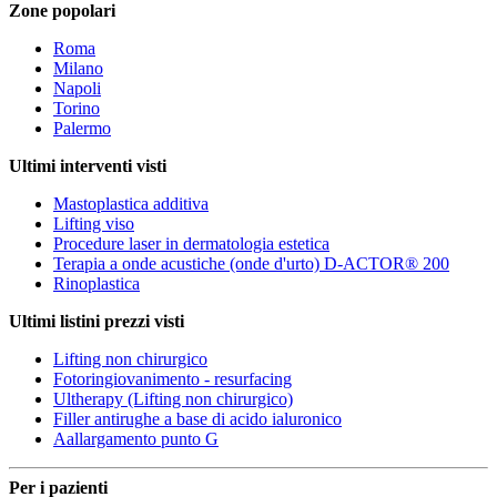
Zone popolari
Roma
Milano
Napoli
Torino
Palermo
Ultimi interventi visti
Mastoplastica additiva
Lifting viso
Procedure laser in dermatologia estetica
Terapia a onde acustiche (onde d'urto) D-ACTOR® 200
Rinoplastica
Ultimi listini prezzi visti
Lifting non chirurgico
Fotoringiovanimento - resurfacing
Ultherapy (Lifting non chirurgico)
Filler antirughe a base di acido ialuronico
Aallargamento punto G
Per i pazienti