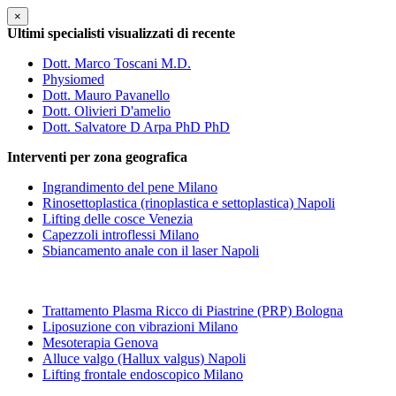
×
Ultimi specialisti visualizzati di recente
Dott. Marco Toscani M.D.
Physiomed
Dott. Mauro Pavanello
Dott. Olivieri D'amelio
Dott. Salvatore D Arpa PhD PhD
Interventi per zona geografica
Ingrandimento del pene Milano
Rinosettoplastica (rinoplastica e settoplastica) Napoli
Lifting delle cosce Venezia
Capezzoli introflessi Milano
Sbiancamento anale con il laser Napoli
Trattamento Plasma Ricco di Piastrine (PRP) Bologna
Liposuzione con vibrazioni Milano
Mesoterapia Genova
Alluce valgo (Hallux valgus) Napoli
Lifting frontale endoscopico Milano