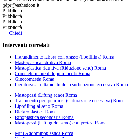
gdpr@estheticon.it
Pubblicità
Pubblicità
Pubblicità
Pubblicità
Chiedi
Interventi correlati
Ingrandimento labbra con grasso (lipofilling) Roma
Mastoplastica additiva Roma
Mastoplastica riduttiva (Riduzione seno) Roma
Come eliminare il doppio mento Roma
Ginecomastia Roma
Iperidrosi - Trattamento della sudorazione eccessiva Roma
Mastopessi (Lifting seno) Roma
Trattamento per iperidrosi (sudorazione eccessiva) Roma
Lipofilling al seno Roma
Blefaroplastica Roma
Rinoplastica secondaria Roma
Mastopessi (Lifting del seno) con protesi Roma
Mini Addominoplastica Roma