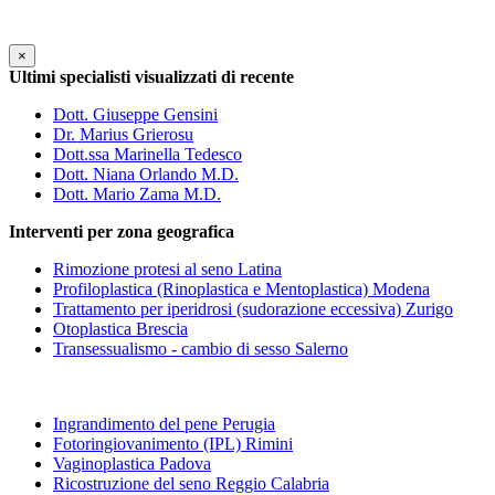
×
Ultimi specialisti visualizzati di recente
Dott. Giuseppe Gensini
Dr. Marius Grierosu
Dott.ssa Marinella Tedesco
Dott. Niana Orlando M.D.
Dott. Mario Zama M.D.
Interventi per zona geografica
Rimozione protesi al seno Latina
Profiloplastica (Rinoplastica e Mentoplastica) Modena
Trattamento per iperidrosi (sudorazione eccessiva) Zurigo
Otoplastica Brescia
Transessualismo - cambio di sesso Salerno
Ingrandimento del pene Perugia
Fotoringiovanimento (IPL) Rimini
Vaginoplastica Padova
Ricostruzione del seno Reggio Calabria