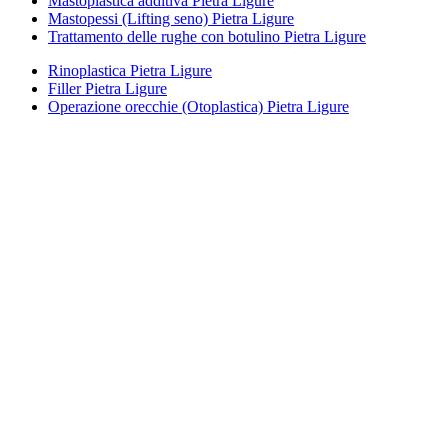
Mastoplastica additiva Pietra Ligure
Mastopessi (Lifting seno) Pietra Ligure
Trattamento delle rughe con botulino Pietra Ligure
Rinoplastica Pietra Ligure
Filler Pietra Ligure
Operazione orecchie (Otoplastica) Pietra Ligure