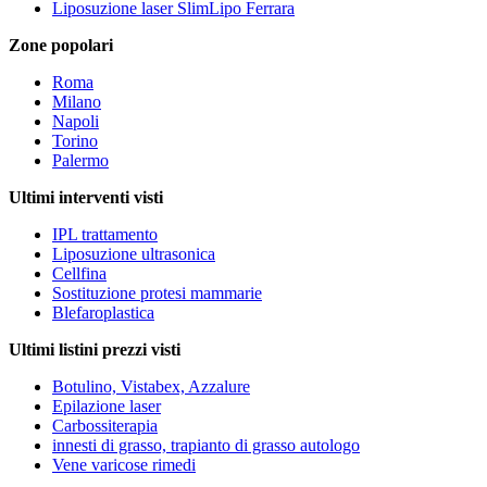
Liposuzione laser SlimLipo Ferrara
Zone popolari
Roma
Milano
Napoli
Torino
Palermo
Ultimi interventi visti
IPL trattamento
Liposuzione ultrasonica
Cellfina
Sostituzione protesi mammarie
Blefaroplastica
Ultimi listini prezzi visti
Botulino, Vistabex, Azzalure
Epilazione laser
Carbossiterapia
innesti di grasso, trapianto di grasso autologo
Vene varicose rimedi