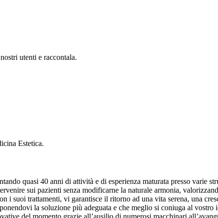
ostri utenti e raccontala.
cina Estetica.
tando quasi 40 anni di attività e di esperienza maturata presso varie stru
di intervenire sui pazienti senza modificarne la naturale armonia, valoriz
 i suoi trattamenti, vi garantisce il ritorno ad una vita serena, una cresc
ponendovi la soluzione più adeguata e che meglio si coniuga al vostro idea
novative del momento grazie all’ausilio di numerosi macchinari all’avang