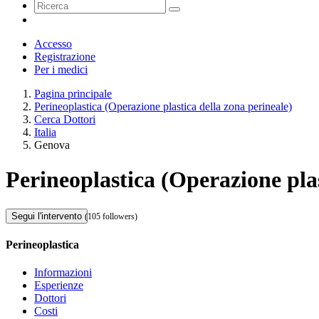
Accesso
Registrazione
Per i medici
Pagina principale
Perineoplastica (Operazione plastica della zona perineale)
Cerca Dottori
Italia
Genova
Perineoplastica (Operazione pla
Segui l'intervento
(105 followers)
Perineoplastica
Informazioni
Esperienze
Dottori
Costi