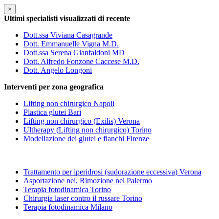
×
Ultimi specialisti visualizzati di recente
Dott.ssa Viviana Casagrande
Dott. Emmanuelle Vigna M.D.
Dott.ssa Serena Gianfaldoni MD
Dott. Alfredo Fonzone Caccese M.D.
Dott. Angelo Longoni
Interventi per zona geografica
Lifting non chirurgico Napoli
Plastica glutei Bari
Lifting non chirurgico (Exilis) Verona
Ultherapy (Lifting non chirurgico) Torino
Modellazione dei glutei e fianchi Firenze
Trattamento per iperidrosi (sudorazione eccessiva) Verona
Asportazione nei, Rimozione nei Palermo
Terapia fotodinamica Torino
Chirurgia laser contro il russare Torino
Terapia fotodinamica Milano