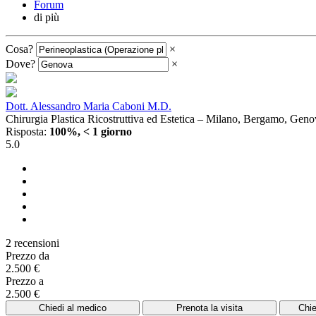
Forum
di più
Cosa?
×
Dove?
×
Dott. Alessandro Maria Caboni M.D.
Chirurgia Plastica Ricostruttiva ed Estetica – Milano, Bergamo, Gen
Risposta:
100%, < 1 giorno
5.0
2 recensioni
Prezzo da
2.500 €
Prezzo a
2.500 €
Chiedi al medico
Prenota la visita
Chie