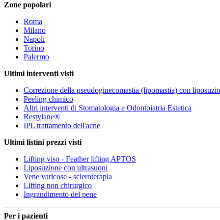
Zone popolari
Roma
Milano
Napoli
Torino
Palermo
Ultimi interventi visti
Correzione della pseudoginecomastia (lipomastia) con liposuzi
Peeling chimico
Altri interventi di Stomatologia e Odontoiatria Estetica
Restylane®
IPL trattamento dell'acne
Ultimi listini prezzi visti
Lifting viso - Feather lifting APTOS
Liposuzione con ultrasuoni
Vene varicose - scleroterapia
Lifting non chirurgico
Ingrandimento del pene
Per i pazienti