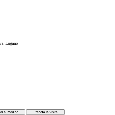
ova, Lugano
di al medico
Prenota la visita