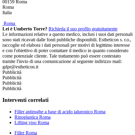
00159
Roma
Roma
Italia
Roma
Lei è Umberto Torre?
Richieda il suo profilo gratuitamente
Le informazioni relative a questo medico, inclusi i suoi dati personali
sono stati ricavati dalle fonti pubbliche disponibili. Estheticon s. r.o.,
raccoglie ed elabora i dati personail per motivi di legittimo interesse
e con l'obiettivo di poter contattare il medico in quanto considerato
come potenziale cliente. Tale trattamento può essere contestato
tramite l'invio di una comunicazione al seguente indirizzo mail:
gdpr@estheticon.it
Pubblicità
Pubblicità
Pubblicità
Pubblicità
Interventi correlati
Filler antirughe a base di acido ialuronico Roma
Rinoplastica Roma
Lifting viso Roma
Filler Roma