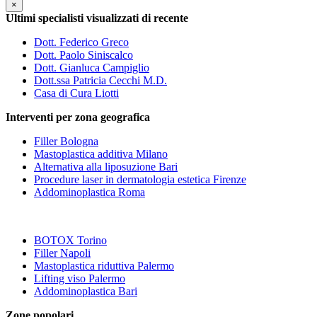
×
Ultimi specialisti visualizzati di recente
Dott. Federico Greco
Dott. Paolo Siniscalco
Dott. Gianluca Campiglio
Dott.ssa Patricia Cecchi M.D.
Casa di Cura Liotti
Interventi per zona geografica
Filler Bologna
Mastoplastica additiva Milano
Alternativa alla liposuzione Bari
Procedure laser in dermatologia estetica Firenze
Addominoplastica Roma
BOTOX Torino
Filler Napoli
Mastoplastica riduttiva Palermo
Lifting viso Palermo
Addominoplastica Bari
Zone popolari