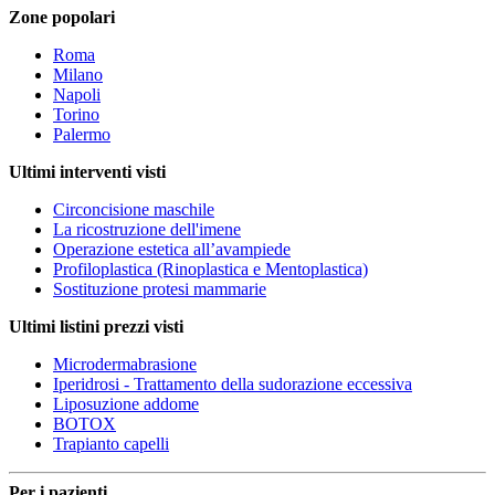
Zone popolari
Roma
Milano
Napoli
Torino
Palermo
Ultimi interventi visti
Circoncisione maschile
La ricostruzione dell'imene
Operazione estetica all’avampiede
Profiloplastica (Rinoplastica e Mentoplastica)
Sostituzione protesi mammarie
Ultimi listini prezzi visti
Microdermabrasione
Iperidrosi - Trattamento della sudorazione eccessiva
Liposuzione addome
BOTOX
Trapianto capelli
Per i pazienti