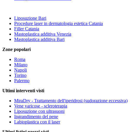
Liposuzione Bari
Procedure laser in dermatologia estetica Catania
Filler Catania
Mastoplastica additiva Venezia
Mastoplastica additiva Bari
Zone popolari
Roma
Milano
Napoli
Torino
Palermo
Ultimi interventi visti
MiraDry - Trattamento dell'iperidrosi (sudorazione eccessiva)
Vene varicose - scleroterapia
Liposuzione con ultrasuoni
Ingrandimento del pene
Labioplastica con il laser
Ultimi listini prezzi visti