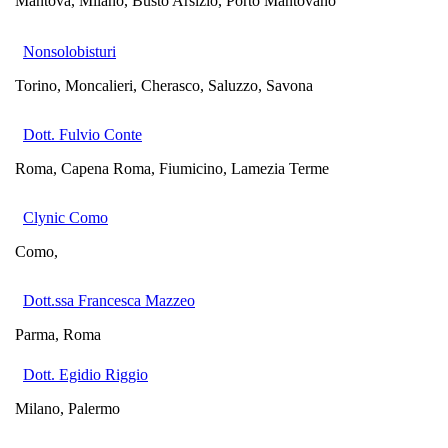
Mantova, Milano, Busto Arsizio, Porto Mantovano
Nonsolobisturi
Torino, Moncalieri, Cherasco, Saluzzo, Savona
Dott. Fulvio Conte
Roma, Capena Roma, Fiumicino, Lamezia Terme
Clynic Como
Como,
Dott.ssa Francesca Mazzeo
Parma, Roma
Dott. Egidio Riggio
Milano, Palermo