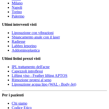
Milano
Napoli
Torino
Palermo
Ultimi interventi visti
Liposuzione con vibrazioni
Sbiancamento anale con il laser
Radiesse
Labbro leporino
Addominoplastica
Ultimi listini prezzi visti
IPL trattamento dell'acne
Capezzoli introflessi
Lifting viso - Feather lifting APTOS
Rimozione protesi al seno
Liposuzione acqua lipo (WAL - Body-Jet)
Per i pazienti
Chi siamo
Codice Etico