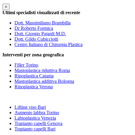
×
Ultimi specialisti visualizzati di recente
Dott. Massimiliano Brambilla
Dr Roberto Formica
Dott. Giorgio Pajardi M.D.
Dott. Gildo Cubicciotti
Centro Italiano di Chirurgia Plastica
Interventi per zona geografica
Filler Torino
Mastoplastica riduttiva Roma
Rinoplastica Catania
Mastoplastica additiva Bologna
Rinoplastica Verona
Lifting viso Bari
Aumento labbra Torino
Labioplastica Venezia
Trapianto capelli Genova
Trapianto capelli Bari