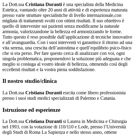
La Dott.ssa
Cristiana Duranti
è una specialista della Medicina
Estetica, vantando oltre 20 anni di attività e di esperienza maturata
presso varie strutture specialistiche di livello internazionale,con
migliaia di trattamenti svolti con ottimi risultati. Il suo obiettivo è
quello di intervenire sui pazienti senza modificarne la naturale
armonia, valorizzandone la bellezza ed armonizzando le forme.
Tutto questo è reso possibile dall’applicazione di tecniche innovative
e all’avanguardia. Con i suoi interventi vi garantisce il ritorno ad una
vita serena, una crescita dell’autostima e quell’equilibrio psico-fisico
che si era perso. Per fare questo cerca di analizzare con voi, ogni
singola problematica, proponendovi la soluzione più adeguata e che
meglio si coniuga al vostro ideale di bellezza, ottenendo così degli
eccellenti risultati e la vostra piena soddisfazione.
Il nostro studio/clinica
La Dott.ssa
Cristiana Duranti
esrcita come libero professionista
presso i suoi studi medici specializzati di Palermo e Catania.
Istruzione ed esperienze
La Dott.ssa
Cristiana Duranti
si Laurea in Medicina e Chirurgia
nel 1993, con la votazione di 110/110 e Lode, presso l’Università
degli Studi di Roma La Sapienza e nello stesso anno, ottiene