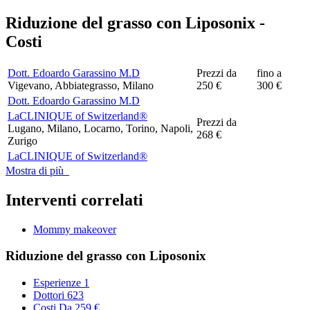
Riduzione del grasso con Liposonix -
Costi
Dott. Edoardo Garassino M.D
Prezzi da
fino a
Vigevano, Abbiategrasso, Milano
250 €
300 €
Dott. Edoardo Garassino M.D
LaCLINIQUE of Switzerland®
Prezzi da
Lugano, Milano, Locarno, Torino, Napoli,
268 €
Zurigo
LaCLINIQUE of Switzerland®
Mostra di più
Interventi correlati
Mommy makeover
Riduzione del grasso con Liposonix
Esperienze
1
Dottori
623
Costi
Da 259 €