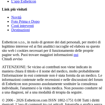
L'app Estheticon
Link più visitati
Novità
Foto Prima e Dopo
Costi interventi
Destinazioni
Estheticon s.r.o., in ruolo di gestore dei dati personali, per motivi di
legittimo interesse ed ai fini analitici raccoglie ed elabora su questo
sito web i cookies necessari per il funzionamento delle proprie
pagine web. Puoi trovare maggiori informazioni
qui
Chiudi avviso
ATTENZIONE: Se vicino ai contributi non viene indicato in
maniera chiara il titiolo e il nome del medico, molto probabilmente
l'informazione in essi contenute non è stata fornita da un medico. Le
informazioni contenute nelle recensioni e nelle discussioni del forum
di Estheticon non possono assolutamente sostituire la consulenza
individuale, l'anamnesi o la visita medica. Non possono condurre né
a una diagnosi, né a una modalità di terapia da seguire.
© 2006 - 2026 Estheticon.com ISSN 1802-1751 0.08 Tutti i diritti
riservati. L'uso di contenuti tra cui articoli, fotografie o grafica senza