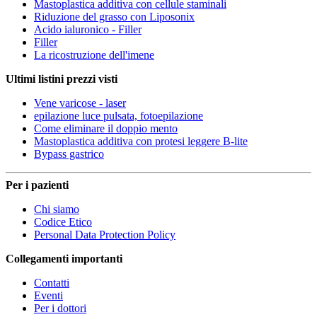
Mastoplastica additiva con cellule staminali
Riduzione del grasso con Liposonix
Acido ialuronico - Filler
Filler
La ricostruzione dell'imene
Ultimi listini prezzi visti
Vene varicose - laser
epilazione luce pulsata, fotoepilazione
Come eliminare il doppio mento
Mastoplastica additiva con protesi leggere B-lite
Bypass gastrico
Per i pazienti
Chi siamo
Codice Etico
Personal Data Protection Policy
Collegamenti importanti
Contatti
Eventi
Per i dottori