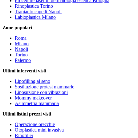
Procedure laser in dermatologia estetica Bologna
Rinoplastica Torino
Trapianto capelli Napoli
Labioplastica Milano
Zone popolari
Roma
Milano
Napoli
Torino
Palermo
Ultimi interventi visti
Lipofilling al seno
Sostituzione protesi mammarie
Liposuzione con vibrazioni
Mommy makeover
Asimmetria mammaria
Ultimi listini prezzi visti
Operazione orecchie
Otoplastica mini invasiva
Rinofiller