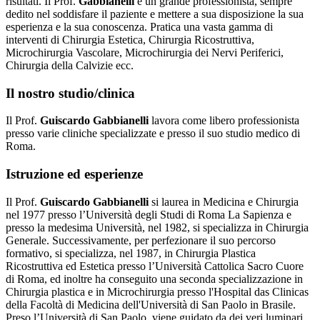
risultati. Il Prof.
Gabbianelli
è un grande professionista, sempre
dedito nel soddisfare il paziente e mettere a sua disposizione la sua
esperienza e la sua conoscenza. Pratica una vasta gamma di
interventi di Chirurgia Estetica, Chirurgia Ricostruttiva,
Microchirurgia Vascolare, Microchirurgia dei Nervi Periferici,
Chirurgia della Calvizie ecc.
Il nostro studio/clinica
Il Prof.
Guiscardo Gabbianelli
lavora come libero professionista
presso varie cliniche specializzate e presso il suo studio medico di
Roma.
Istruzione ed esperienze
Il Prof.
Guiscardo Gabbianelli
si laurea in Medicina e Chirurgia
nel 1977 presso l’Università degli Studi di Roma La Sapienza e
presso la medesima Università, nel 1982, si specializza in Chirurgia
Generale. Successivamente, per perfezionare il suo percorso
formativo, si specializza, nel 1987, in Chirurgia Plastica
Ricostruttiva ed Estetica presso l’Università Cattolica Sacro Cuore
di Roma, ed inoltre ha conseguito una seconda specializzazione in
Chirurgia plastica e in Microchirurgia presso l'Hospital das Clinicas
della Facoltà di Medicina dell'Università di San Paolo in Brasile.
Preso l’Università di San Paolo, viene guidato da dei veri luminari