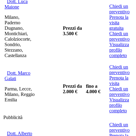
Dott. Luca
Chiedi un
Maione
preventivo
Milano,
Prenota la
Paderno
visita
Dugnano,
Prezzi da
gratuita
Montichiari,
3.500 €
Chiedi un
Calolziocorte,
preventivo
Sondrio,
Visualizza
Stezzano,
profilo
Castellanza
completo
Chiedi un
preventivo
Dott. Marco
Prenota la
Galati
visita
Prezzi da
fino a
Parma, Lecce,
Chiedi un
2.000 €
4.000 €
Milano, Reggio
preventivo
Emilia
Visualizza
profilo
completo
Pubblicità
Chiedi un
preventivo
Dott. Alberto
Prenota la