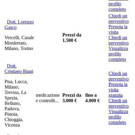
profilo
completo
Chiedi un
preventivo
Dott. Lorenzo
Prenota la
Gasco
visita
Prezzi da
Vercelli, Casale
Chiedi un
1.500 €
Monferrato,
preventivo
Milano, Torino
Visualizza
profilo
completo
Dott.
Cristiano Biagi
Chiedi un
preventivo
Pisa, Lucca,
Prenota la
Milano,
visita
Treviso, La
medicazione
Prezzi da
fino a
gratuita
Spezia,
e controlli...
3.000 €
4.000 €
Chiedi un
Belluno,
preventivo
Padova,
Visualizza
Pistoia,
profilo
Chioggia,
completo
Vicenza