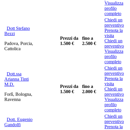
Visualizza
profilo
completo
Chiedi un
preventivo
Dott Stefano
Prenota la
Bezzi
visita
Prezzi da
fino a
Chiedi un
Padova, Porcia,
1.500 €
2.500 €
preventivo
Cattolica
Visualizza
profilo
completo
Chiedi un
preventivo
Dott.ssa
Prenota la
Arianna Tinti
visita
M.D.
Prezzi da
fino a
Chiedi un
1.500 €
2.000 €
Forlì, Bologna,
preventivo
Ravenna
Visualizza
profilo
completo
Chiedi un
Dott. Eugenio
preventivo
Gandolfi
Prenota la