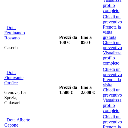
Visualizza
profilo
completo
Chiedi un
preventivo
Prenota la
Dott.
visita
Ferdinando
Prezzi da
fino a
gratuita
Rossano
100 €
850 €
Chiedi un
Caserta
preventivo
Visualizza
profilo
completo
Chiedi un
Dott.
preventivo
Fioravante
Prenota la
Orefice
visita
Prezzi da
fino a
Chiedi un
Genova, La
1.500 €
2.000 €
preventivo
Spezia,
Visualizza
Chiavari
profilo
completo
Chiedi un
Dott. Alberto
preventivo
Capone
Prenota la