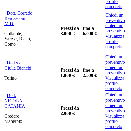
profilo
completo
Dott. Corrado
Chiedi un
Bernasconi
preventivo
M.D.
Chiedi un
Prezzi da
fino a
preventivo
Gallarate,
3.000 €
6.000 €
Visualizza
Varese, Biella,
profilo
Como
completo
Chiedi un
preventivo
Dott.ssa
Chiedi un
Giulia Bianchi
Prezzi da
fino a
preventivo
1.800 €
2.500 €
Torino
Visualizza
profilo
completo
Chiedi un
Dott.
preventivo
NICOLA
Chiedi un
CATANIA
Prezzi da
preventivo
2.000 €
Credaro,
Visualizza
Manerbio
profilo
completo