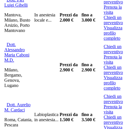
preventivo
Luigi Gibelli
Prenota la
visita
Mantova,
In anestesia
Prezzi da
fino a
Chiedi un
Milano, Busto
locale e...
2.000 €
3.000 €
preventivo
Arsizio, Porto
Visualizza
Mantovano
profilo
completo
Dott.
Chiedi un
Alessandro
preventivo
Maria Caboni
Prenota la
M.D.
visita
Prezzi da
fino a
Chiedi un
Milano,
2.900 €
2.900 €
preventivo
Bergamo,
Visualizza
Genova,
profilo
Lugano
completo
Chiedi un
preventivo
Dott. Aurelio
Prenota la
M. Cardaci
visita
Labioplastica
Prezzi da
fino a
Chiedi un
Roma, Catania,
in anestesia...
1.500 €
3.500 €
preventivo
Pescara
Visualizza