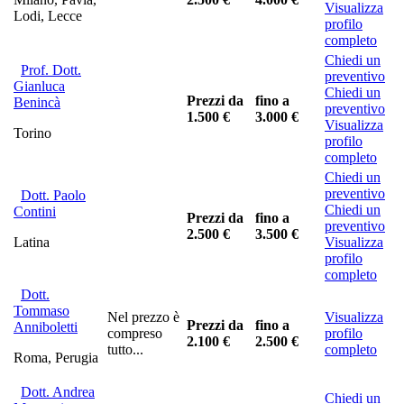
Visualizza
Lodi, Lecce
profilo
completo
Chiedi un
Prof. Dott.
preventivo
Gianluca
Chiedi un
Prezzi da
fino a
Benincà
preventivo
1.500 €
3.000 €
Visualizza
Torino
profilo
completo
Chiedi un
preventivo
Dott. Paolo
Chiedi un
Contini
Prezzi da
fino a
preventivo
2.500 €
3.500 €
Latina
Visualizza
profilo
completo
Dott.
Tommaso
Nel prezzo è
Visualizza
Prezzi da
fino a
Anniboletti
compreso
profilo
2.100 €
2.500 €
tutto...
completo
Roma, Perugia
Dott. Andrea
Chiedi un