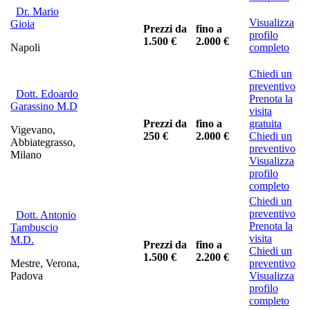
Dr. Mario
Visualizza
Gioia
Prezzi da
fino a
profilo
1.500 €
2.000 €
Napoli
completo
Chiedi un
preventivo
Dott. Edoardo
Prenota la
Garassino M.D
visita
Prezzi da
fino a
gratuita
Vigevano,
250 €
2.000 €
Chiedi un
Abbiategrasso,
preventivo
Milano
Visualizza
profilo
completo
Chiedi un
preventivo
Dott. Antonio
Prenota la
Tambuscio
visita
M.D.
Prezzi da
fino a
Chiedi un
1.500 €
2.200 €
Mestre, Verona,
preventivo
Padova
Visualizza
profilo
completo