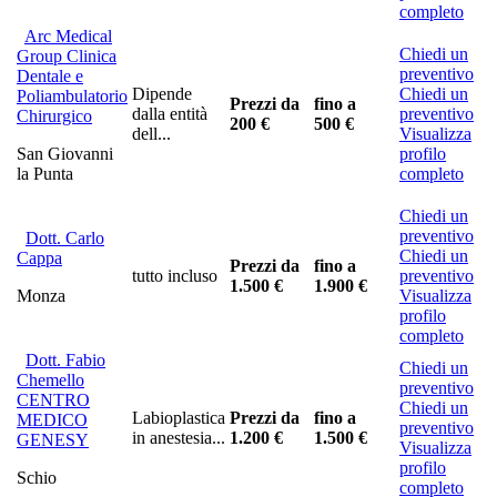
completo
Arc Medical
Chiedi un
Group Clinica
preventivo
Dentale e
Dipende
Chiedi un
Poliambulatorio
Prezzi da
fino a
dalla entità
preventivo
Chirurgico
200 €
500 €
dell...
Visualizza
San Giovanni
profilo
la Punta
completo
Chiedi un
preventivo
Dott. Carlo
Chiedi un
Cappa
Prezzi da
fino a
tutto incluso
preventivo
1.500 €
1.900 €
Monza
Visualizza
profilo
completo
Dott. Fabio
Chiedi un
Chemello
preventivo
CENTRO
Chiedi un
Labioplastica
Prezzi da
fino a
MEDICO
preventivo
in anestesia...
1.200 €
1.500 €
GENESY
Visualizza
profilo
Schio
completo