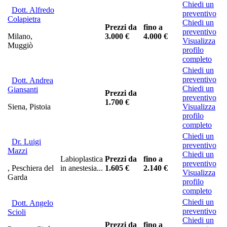
Chiedi un
Dott. Alfredo
preventivo
Colapietra
Chiedi un
Prezzi da
fino a
preventivo
Milano,
3.000 €
4.000 €
Visualizza
Muggiò
profilo
completo
Chiedi un
preventivo
Dott. Andrea
Chiedi un
Giansanti
Prezzi da
preventivo
1.700 €
Siena, Pistoia
Visualizza
profilo
completo
Chiedi un
Dr. Luigi
preventivo
Mazzi
Chiedi un
Labioplastica
Prezzi da
fino a
preventivo
, Peschiera del
in anestesia...
1.605 €
2.140 €
Visualizza
Garda
profilo
completo
Chiedi un
Dott. Angelo
preventivo
Scioli
Chiedi un
Prezzi da
fino a