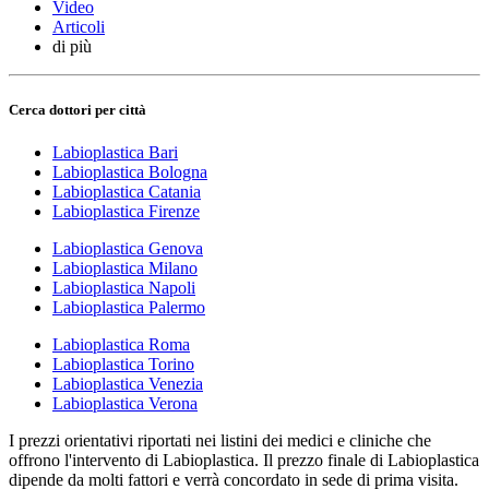
Video
Articoli
di più
Cerca dottori per città
Labioplastica Bari
Labioplastica Bologna
Labioplastica Catania
Labioplastica Firenze
Labioplastica Genova
Labioplastica Milano
Labioplastica Napoli
Labioplastica Palermo
Labioplastica Roma
Labioplastica Torino
Labioplastica Venezia
Labioplastica Verona
I prezzi orientativi riportati nei listini dei medici e cliniche che
offrono l'intervento di Labioplastica. Il prezzo finale di Labioplastica
dipende da molti fattori e verrà concordato in sede di prima visita.