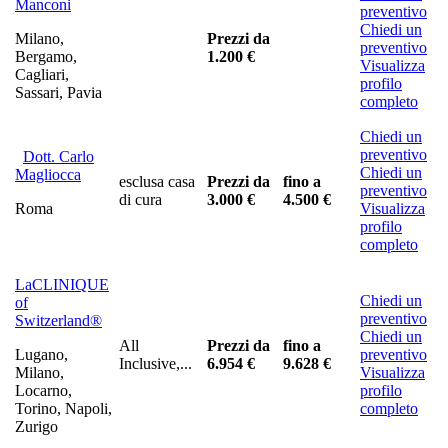
Manconi
preventivo
Chiedi un
Milano,
Prezzi da
preventivo
Bergamo,
1.200 €
Visualizza
Cagliari,
profilo
Sassari, Pavia
completo
Chiedi un
preventivo
Dott. Carlo
Chiedi un
Magliocca
esclusa casa
Prezzi da
fino a
preventivo
di cura
3.000 €
4.500 €
Roma
Visualizza
profilo
completo
LaCLINIQUE
Chiedi un
of
preventivo
Switzerland®
Chiedi un
All
Prezzi da
fino a
Lugano,
preventivo
Inclusive,...
6.954 €
9.628 €
Milano,
Visualizza
Locarno,
profilo
Torino, Napoli,
completo
Zurigo