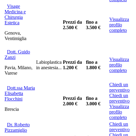
Visage
Medicina e
Chirurgia
Visualizza
Prezzi da
fino a
Estetica
profilo
2.500 €
3.500 €
completo
Genova,
Ventimiglia
Dott. Guido
Zanzi
Visualizza
Labioplastica
Prezzi da
fino a
profilo
Pavia, Milano,
in anestesia...
1.200 €
1.800 €
completo
Varese
Chiedi un
Dott.ssa Maria
preventivo
Elisabetta
Chiedi un
Prezzi da
fino a
Flocchini
preventivo
2.000 €
3.000 €
Visualizza
Brescia
profilo
completo
Chiedi un
Dr. Roberto
preventivo
Pizzamiglio
Chiedi un