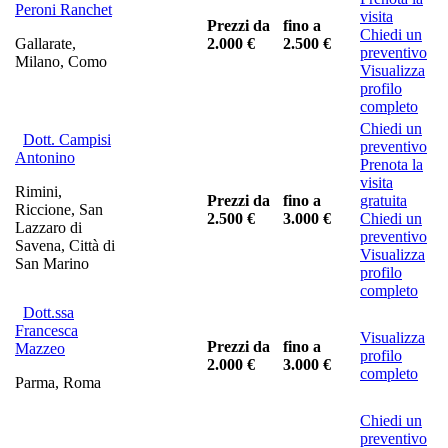
Peroni Ranchet
visita
Prezzi da
fino a
Chiedi un
Gallarate,
2.000 €
2.500 €
preventivo
Milano, Como
Visualizza
profilo
completo
Chiedi un
Dott. Campisi
preventivo
Antonino
Prenota la
visita
Rimini,
Prezzi da
fino a
gratuita
Riccione, San
2.500 €
3.000 €
Chiedi un
Lazzaro di
preventivo
Savena, Città di
Visualizza
San Marino
profilo
completo
Dott.ssa
Francesca
Visualizza
Prezzi da
fino a
Mazzeo
profilo
2.000 €
3.000 €
completo
Parma, Roma
Chiedi un
preventivo