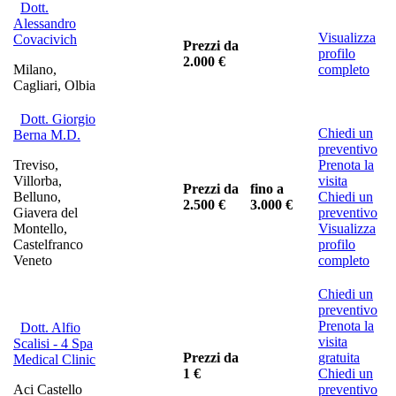
Dott.
Alessandro
Visualizza
Covacivich
Prezzi da
profilo
2.000 €
Milano,
completo
Cagliari, Olbia
Dott. Giorgio
Chiedi un
Berna M.D.
preventivo
Treviso,
Prenota la
Villorba,
visita
Prezzi da
fino a
Belluno,
Chiedi un
2.500 €
3.000 €
Giavera del
preventivo
Montello,
Visualizza
Castelfranco
profilo
Veneto
completo
Chiedi un
preventivo
Prenota la
Dott. Alfio
visita
Scalisi - 4 Spa
Prezzi da
gratuita
Medical Clinic
1 €
Chiedi un
Aci Castello
preventivo