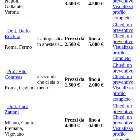
Napoli,
preventivo
3.500 €
4.500 €
Gallarate,
Visualizza
Verona
profilo
completo
Chiedi un
preventivo
Dott. Dario
Chiedi un
Rochira
Labioplastica
Prezzi da
fino a
preventivo
in anestesia...
2.500 €
5.000 €
Roma, Fermo
Visualizza
profilo
completo
Chiedi un
preventivo
Prof. Vito
a seconda
Chiedi un
Contreas
Prezzi da
fino a
che ci sia o
preventivo
1.500 €
2.000 €
Roma, Cagliari
meno...
Visualizza
profilo
completo
Chiedi un
Dott. Luca
preventivo
Zattoni
Chiedi un
Prezzi da
fino a
Milano, Cantù,
preventivo
4.000 €
6.000 €
Premana,
Visualizza
Vigevano
profilo
completo