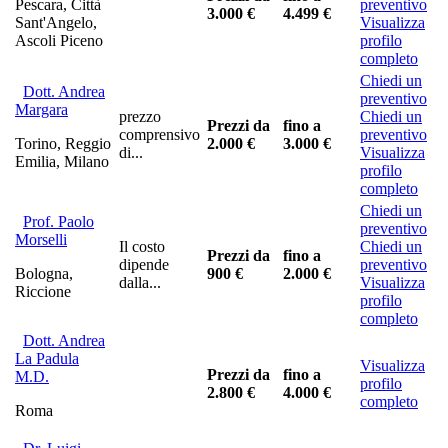
Pescara, Città
preventivo
3.000 €
4.499 €
Sant'Angelo,
Visualizza
Ascoli Piceno
profilo
completo
Chiedi un
Dott. Andrea
preventivo
Margara
prezzo
Chiedi un
Prezzi da
fino a
comprensivo
preventivo
Torino, Reggio
2.000 €
3.000 €
di...
Visualizza
Emilia, Milano
profilo
completo
Chiedi un
Prof. Paolo
preventivo
Morselli
Il costo
Chiedi un
Prezzi da
fino a
dipende
preventivo
Bologna,
900 €
2.000 €
dalla...
Visualizza
Riccione
profilo
completo
Dott. Andrea
La Padula
Visualizza
Prezzi da
fino a
M.D.
profilo
2.800 €
4.000 €
completo
Roma