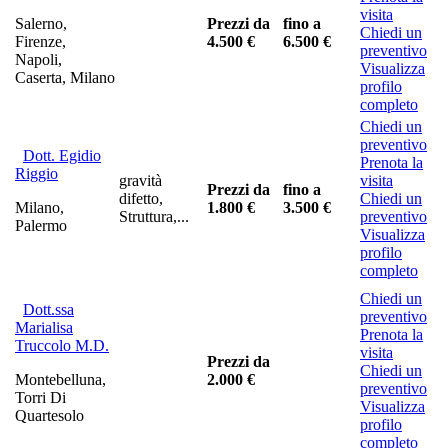
visita
Salerno,
Prezzi da
fino a
Chiedi un
Firenze,
4.500 €
6.500 €
preventivo
Napoli,
Visualizza
Caserta, Milano
profilo
completo
Chiedi un
preventivo
Dott. Egidio
Prenota la
Riggio
gravità
visita
Prezzi da
fino a
difetto,
Chiedi un
Milano,
1.800 €
3.500 €
Struttura,...
preventivo
Palermo
Visualizza
profilo
completo
Chiedi un
Dott.ssa
preventivo
Marialisa
Prenota la
Truccolo M.D.
visita
Prezzi da
Chiedi un
Montebelluna,
2.000 €
preventivo
Torri Di
Visualizza
Quartesolo
profilo
completo