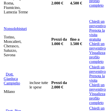
profilo
Roma,
2.000 €
4.500 €
completo
Fiumicino,
Lamezia Terme
Chiedi un
preventivo
Nonsolobisturi
Prenota la
visita
Torino,
Prezzi da
fino a
gratuita
Moncalieri,
1.000 €
1.500 €
Chiedi un
Cherasco,
preventivo
Saluzzo,
Visualizza
Savona
profilo
completo
Chiedi un
preventivo
Dott.
Prenota la
Gianluca
visita
incluse tutte
Prezzi da
Campiglio
Chiedi un
le spese
2.000 €
preventivo
Milano
Visualizza
profilo
completo
Chiedi un
Dott. Pier