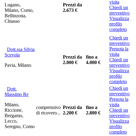
visita
Lugano,
Prezzi da
Chiedi un
Milano, Como,
2.673 €
preventivo
Bellinzona,
Visualizza
Chiasso
profilo
completo
Chiedi un
preventivo
Prenota la
Dott.ssa Silvia
visita
Scevola
Prezzi da
fino a
Chiedi un
2.000 €
4.000 €
Pavia, Milano
preventivo
Visualizza
profilo
completo
Chiedi un
Dott.
preventivo
Massimo Re
Prenota la
Milano,
visita
comprensivo
Prezzi da
fino a
Riccione,
Chiedi un
di ricovero...
2.200 €
2.800 €
Bergamo,
preventivo
Lecco,
Visualizza
Seregno, Como
profilo
completo