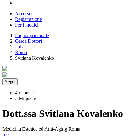
Accesso
Registrazione
Per i medici
Pagina principale
Cerca Dottori
Italia
Roma
Svitlana Kovalenko
Segui
4 risposte
3 Mi piace
Dott.ssa Svitlana Kovalenko
Medicina Estetica ed Anti-Aging Roma
5.0