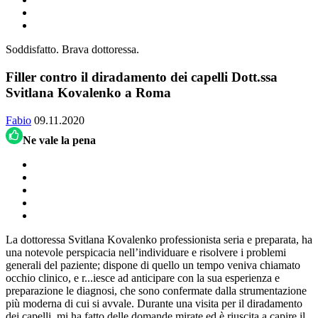
Soddisfatto. Brava dottoressa.
Filler contro il diradamento dei capelli Dott.ssa
Svitlana Kovalenko a Roma
Fabio
09.11.2020
Ne vale la pena
La dottoressa Svitlana Kovalenko professionista seria e preparata, ha
una notevole perspicacia nell’individuare e risolvere i problemi
generali del paziente; dispone di quello un tempo veniva chiamato
occhio clinico, e r
...
iesce ad anticipare con la sua esperienza e
preparazione le diagnosi, che sono confermate dalla strumentazione
più moderna di cui si avvale. Durante una visita per il diradamento
dei capelli, mi ha fatto delle domande mirate ed è riuscita a capire il