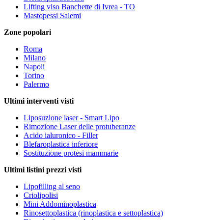
Lifting viso Banchette di Ivrea - TO
Mastopessi Salemi
Zone popolari
Roma
Milano
Napoli
Torino
Palermo
Ultimi interventi visti
Liposuzione laser - Smart Lipo
Rimozione Laser delle protuberanze
Acido ialuronico - Filler
Blefaroplastica inferiore
Sostituzione protesi mammarie
Ultimi listini prezzi visti
Lipofilling al seno
Criolipolisi
Mini Addominoplastica
Rinosettoplastica (rinoplastica e settoplastica)