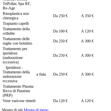
TriPollar, Spa RF,
Re-Age
Rinoplastica non
Da
250 €
A
350 €
chirurgica
Trapianto capelli
Trattamento della
Da
100 €
A
120 €
cellulite
Trattamento delle
Da
250 €
A
300 €
rughe con botulino
Trattamento per
iperidrosi
Da
250 €
A
300 €
(sudorazione
eccessiva)
Iperidrosi -
Trattamento della
a fiala
Da
250 €
A
300 €
sudorazione
eccessiva
Trattamento Plasma
Ricco di Piastrine
(PRP)
Vene varicose rimedi
Da
120 €
A
120 €
Mostra di più
Mostra di meno