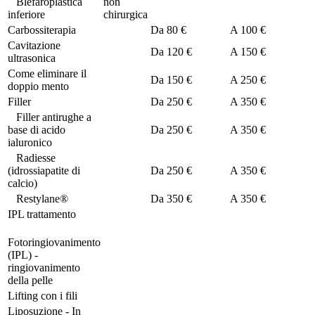
Blefaroplastica
non
inferiore
chirurgica
Carbossiterapia
Da
80 €
A
100 €
Cavitazione
Da
120 €
A
150 €
ultrasonica
Come eliminare il
Da
150 €
A
250 €
doppio mento
Filler
Da
250 €
A
350 €
Filler antirughe a
base di acido
Da
250 €
A
350 €
ialuronico
Radiesse
(idrossiapatite di
Da
250 €
A
350 €
calcio)
Restylane®
Da
350 €
A
350 €
IPL trattamento
Fotoringiovanimento
(IPL) -
ringiovanimento
della pelle
Lifting con i fili
Liposuzione - In