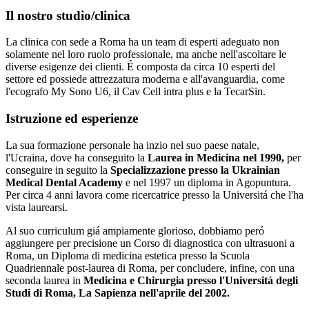
Il nostro studio/clinica
La clinica con sede a Roma ha un team di esperti adeguato non
solamente nel loro ruolo professionale, ma anche nell'ascoltare le
diverse esigenze dei clienti. É composta da circa 10 esperti del
settore ed possiede attrezzatura moderna e all'avanguardia, come
l'ecografo My Sono U6, il Cav Cell intra plus e la TecarSin.
Istruzione ed esperienze
La sua formazione personale ha inzio
nel suo paese natale,
l'Ucraina, dove ha conseguito la
L
aurea in Medicina nel 1990,
per
conseguire in seguito la
Specializzazione presso la Ukrainian
Medical Dental Academy
e nel 1997 un diploma in Agopuntura.
Per circa 4 anni lavora come ricercatrice presso la Universitá che l'ha
vista laurearsi.
Al suo curriculum giá ampiamente glorioso, dobbiamo peró
aggiungere per precisione un Corso di diagnostica con ultrasuoni a
Roma, un Diploma di medicina estetica presso la Scuola
Quadriennale post-laurea di Roma, per concludere, infine, con una
seconda laurea
in
Medicina e Chirurgia presso l'Universitá degli
Studi di Roma, La Sapienza nell'aprile del 2002
.