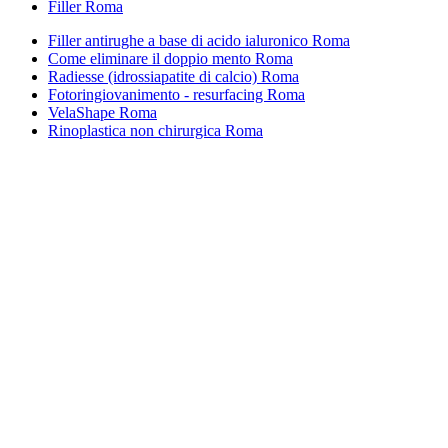
Filler Roma
Filler antirughe a base di acido ialuronico Roma
Come eliminare il doppio mento Roma
Radiesse (idrossiapatite di calcio) Roma
Fotoringiovanimento - resurfacing Roma
VelaShape Roma
Rinoplastica non chirurgica Roma