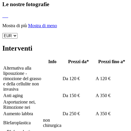
Le nostre fotografie
Mostra di più
Mostra di meno
Interventi
Info
Prezzi da*
Prezzi fino a*
Alternativa alla
liposuzione -
rimozione del grasso
Da
120 €
A
120 €
e della cellulite non
invasiva
Anti aging
Da
150 €
A
350 €
Asportazione nei,
Rimozione nei
Aumento labbra
Da
250 €
A
350 €
non
Blefaroplastica
chirurgica