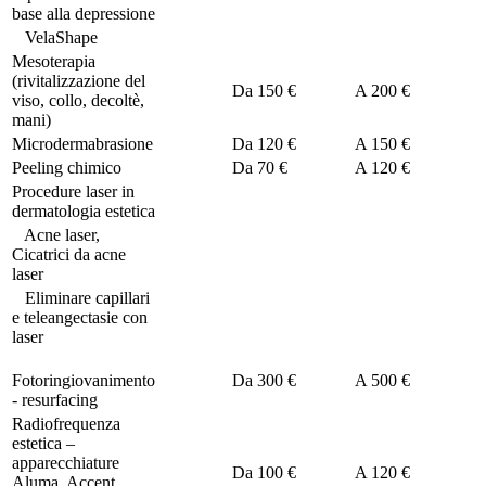
base alla depressione
VelaShape
Mesoterapia
(rivitalizzazione del
Da
150 €
A
200 €
viso, collo, decoltè,
mani)
Microdermabrasione
Da
120 €
A
150 €
Peeling chimico
Da
70 €
A
120 €
Procedure laser in
dermatologia estetica
Acne laser,
Cicatrici da acne
laser
Eliminare capillari
e teleangectasie con
laser
Fotoringiovanimento
Da
300 €
A
500 €
- resurfacing
Radiofrequenza
estetica –
apparecchiature
Da
100 €
A
120 €
Aluma, Accent,