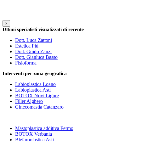
×
Ultimi specialisti visualizzati di recente
Dott. Luca Zattoni
Estetica Più
Dott. Guido Zanzi
Dott. Gianluca Basso
Fisioforma
Interventi per zona geografica
Labioplastica Loano
Labioplastica Asti
BOTOX Novi Ligure
Filler Alghero
Ginecomastia Catanzaro
Mastoplastica additiva Fermo
BOTOX Verbania
Blefaroplastica Asti