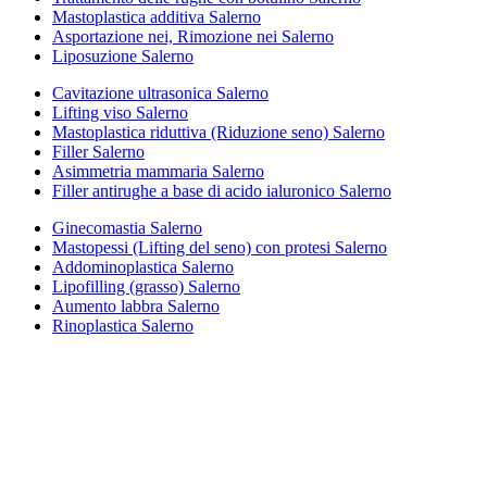
Mastoplastica additiva Salerno
Asportazione nei, Rimozione nei Salerno
Liposuzione Salerno
Cavitazione ultrasonica Salerno
Lifting viso Salerno
Mastoplastica riduttiva (Riduzione seno) Salerno
Filler Salerno
Asimmetria mammaria Salerno
Filler antirughe a base di acido ialuronico Salerno
Ginecomastia Salerno
Mastopessi (Lifting del seno) con protesi Salerno
Addominoplastica Salerno
Lipofilling (grasso) Salerno
Aumento labbra Salerno
Rinoplastica Salerno