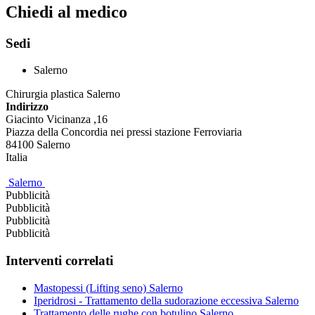
Chiedi al medico
Sedi
Salerno
Chirurgia plastica Salerno
Indirizzo
Giacinto Vicinanza ,16
Piazza della Concordia nei pressi stazione Ferroviaria
84100
Salerno
Italia
Salerno
Pubblicità
Pubblicità
Pubblicità
Pubblicità
Interventi correlati
Mastopessi (Lifting seno) Salerno
Iperidrosi - Trattamento della sudorazione eccessiva Salerno
Trattamento delle rughe con botulino Salerno