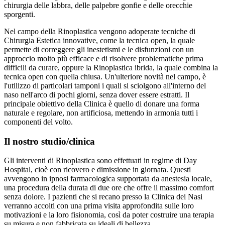
chirurgia delle labbra, delle palpebre gonfie e delle orecchie
sporgenti.
Nel campo della Rinoplastica vengono adoperate tecniche di
Chirurgia Estetica innovative, come la tecnica open, la quale
permette di correggere gli inestetismi e le disfunzioni con un
approccio molto più efficace e di risolvere problematiche prima
difficili da curare, oppure la Rinoplastica ibrida, la quale combina la
tecnica open con quella chiusa. Un'ulteriore novità nel campo, è
l'utilizzo di particolari tamponi i quali si sciolgono all'interno del
naso nell'arco di pochi giorni, senza dover essere estratti. Il
principale obiettivo della Clinica è quello di donare una forma
naturale e regolare, non artificiosa, mettendo in armonia tutti i
componenti del volto.
Il nostro studio/clinica
Gli interventi di Rinoplastica sono effettuati in regime di Day
Hospital, cioè con ricovero e dimissione in giornata. Questi
avvengono in ipnosi farmacologica supportata da anestesia locale,
una procedura della durata di due ore che offre il massimo comfort
senza dolore. I pazienti che si recano presso la Clinica dei Nasi
verranno accolti con una prima visita approfondita sulle loro
motivazioni e la loro fisionomia, così da poter costruire una terapia
su misura e non fabbricata su ideali di bellezza.