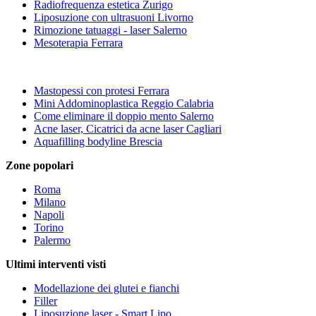
Radiofrequenza estetica Zurigo
Liposuzione con ultrasuoni Livorno
Rimozione tatuaggi - laser Salerno
Mesoterapia Ferrara
Mastopessi con protesi Ferrara
Mini Addominoplastica Reggio Calabria
Come eliminare il doppio mento Salerno
Acne laser, Cicatrici da acne laser Cagliari
Aquafilling bodyline Brescia
Zone popolari
Roma
Milano
Napoli
Torino
Palermo
Ultimi interventi visti
Modellazione dei glutei e fianchi
Filler
Liposuzione laser - Smart Lipo