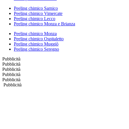
Peeling chimico Sarnico
Peeling chimico Vimercate
Peeling chimico Lecco
Peeling chimico Monza e Brianza
Peeling chimico Monza
Peeling chimico Ospitaletto
Peeling chimico Muggiò
Peeling chimico Seregno
Pubblicità
Pubblicità
Pubblicità
Pubblicità
Pubblicità
Pubblicità