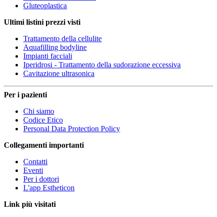
Gluteoplastica
Ultimi listini prezzi visti
Trattamento della cellulite
Aquafilling bodyline
Impianti facciali
Iperidrosi - Trattamento della sudorazione eccessiva
Cavitazione ultrasonica
Per i pazienti
Chi siamo
Codice Etico
Personal Data Protection Policy
Collegamenti importanti
Contatti
Eventi
Per i dottori
L'app Estheticon
Link più visitati