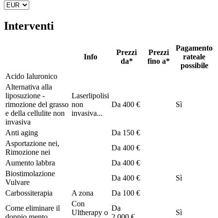
Interventi
Pagamento
Prezzi
Prezzi
Info
rateale
da*
fino a*
possibile
Acido Ialuronico
Alternativa alla
liposuzione -
Laserlipolisi
rimozione del grasso
non
Da
400 €
Sì
e della cellulite non
invasiva...
invasiva
Anti aging
Da
150 €
Asportazione nei,
Da
400 €
Rimozione nei
Aumento labbra
Da
400 €
Biostimolazione
Da
400 €
Sì
Vulvare
Carbossiterapia
A zona
Da
100 €
Con
Come eliminare il
Da
Ultherapy o
Sì
doppio mento
2.000 €