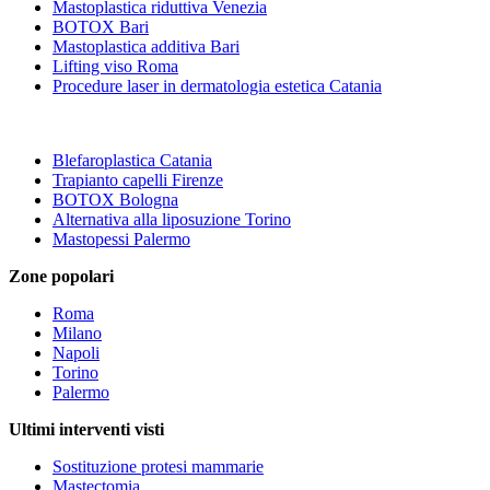
Mastoplastica riduttiva Venezia
BOTOX Bari
Mastoplastica additiva Bari
Lifting viso Roma
Procedure laser in dermatologia estetica Catania
Blefaroplastica Catania
Trapianto capelli Firenze
BOTOX Bologna
Alternativa alla liposuzione Torino
Mastopessi Palermo
Zone popolari
Roma
Milano
Napoli
Torino
Palermo
Ultimi interventi visti
Sostituzione protesi mammarie
Mastectomia