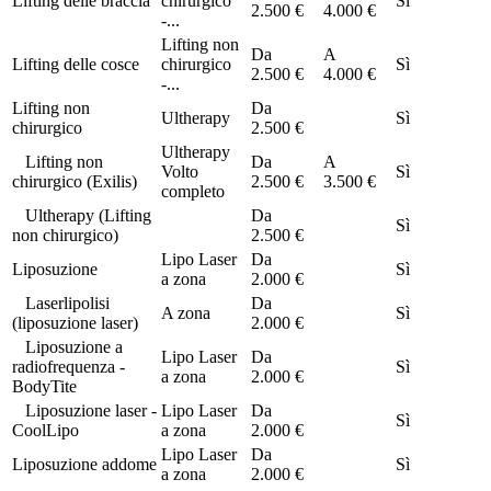
Lifting delle braccia
chirurgico
Sì
2.500 €
4.000 €
-...
Lifting non
Da
A
Lifting delle cosce
chirurgico
Sì
2.500 €
4.000 €
-...
Lifting non
Da
Ultherapy
Sì
chirurgico
2.500 €
Ultherapy
Lifting non
Da
A
Volto
Sì
chirurgico (Exilis)
2.500 €
3.500 €
completo
Ultherapy (Lifting
Da
Sì
non chirurgico)
2.500 €
Lipo Laser
Da
Liposuzione
Sì
a zona
2.000 €
Laserlipolisi
Da
A zona
Sì
(liposuzione laser)
2.000 €
Liposuzione a
Lipo Laser
Da
radiofrequenza -
Sì
a zona
2.000 €
BodyTite
Liposuzione laser -
Lipo Laser
Da
Sì
CoolLipo
a zona
2.000 €
Lipo Laser
Da
Liposuzione addome
Sì
a zona
2.000 €