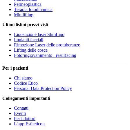
Perineoplastica
Terapia fotodinamica
Minilifting
Ultimi listini prezzi visti
Liposuzione laser SlimLipo
Impianti facciali
Rimozione Laser delle protuberanze
Lifting delle cosce
Fotoringiovanimento - resurfacing
Per i pazienti
Chi siamo
Codice Etico
Personal Data Protection Policy
Collegamenti importanti
Contatti
Eventi
Per i dottori
L'app Estheticon