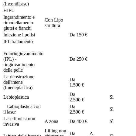
(IncontiLase)
HIFU
Ingrandimento e
Con Lipo
rimodellamento
struttura
glutei e fianchi
Iniezione lipolisi
Da
150 €
IPL trattamento
Fotoringiovanimento
(IPL) -
Da
250 €
ringiovanimento
della pelle
La ricostruzione
Da
dell'imene
1.500 €
(Imeneplastica)
Da
Labioplastica
Sì
2.500 €
Labioplastica con
Da
Sì
il laser
2.500 €
Laserlipolisi non
A zona
Da
400 €
Sì
invasiva
Lifting non
Da
A