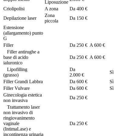
Liposuzione
Criolipolisi
A zona
Da
400 €
Zona
Depilazione laser
Da
150 €
piccola
Estensione
(allargamento) punto
G
Filler
Da
250 €
A
600 €
Filler antirughe a
base di acido
Da
250 €
A
600 €
ialuronico
Lipofilling
Da
Sì
(grasso)
2.000 €
Filler Grandi Labbra
Da
600 €
Sì
Filler Vulvare
Da
600 €
Sì
Ginecologia estetica
Da
250 €
non invasiva
Trattamento laser
non invasivo di
ringiovanimento
vaginale
Da
250 €
(IntimaLase) e
incontinenza urinaria