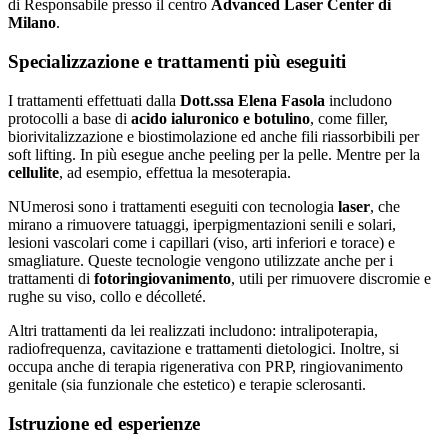
di Responsabile presso il centro
Advanced Laser Center di
Milano
.
Specializzazione e trattamenti più eseguiti
I trattamenti effettuati dalla
Dott.ssa Elena Fasola
includono
protocolli a base di
acido ialuronico e botulino
, come filler,
biorivitalizzazione e biostimolazione ed anche fili riassorbibili per
soft lifting. In più esegue anche peeling per la pelle. Mentre per la
cellulite
, ad esempio, effettua la mesoterapia.
NUmerosi sono i trattamenti eseguiti con tecnologia
laser
, che
mirano a rimuovere tatuaggi, iperpigmentazioni senili e solari,
lesioni vascolari come i capillari (viso, arti inferiori e torace) e
smagliature. Queste tecnologie vengono utilizzate anche per i
trattamenti di
fotoringiovanimento
, utili per rimuovere discromie e
rughe su viso, collo e décolleté.
Altri trattamenti da lei realizzati includono: intralipoterapia,
radiofrequenza, cavitazione e trattamenti dietologici. Inoltre, si
occupa anche di terapia rigenerativa con PRP, ringiovanimento
genitale (sia funzionale che estetico) e terapie sclerosanti.
Istruzione ed esperienze