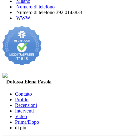
Milano
Numero di telefono
Numero di telefono
392 0143833
WWW
Dott.ssa Elena Fasola
Contatto
Profilo
Recensioni
Interventi
Video
Prima/Dopo
di più