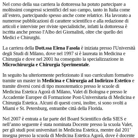
Nel corso della sua carriera la dottoressa ha potuto partecipare a
moltissimi congressi scientifici del suo campo, tanto in Italia come
all’estero, partecipando spesso anche come relatrice. Ha lavorato a
numerose pubblicazioni di carattere scientifico e alla redazione di
articoli e interviste per riviste specialistiche, infatti la dottoressa è
iscritta anche presso l'Albo dei Giornalisti, oltre che quello dei
Medici e Chirurghi.
La carriera della
Dott.ssa Elena Fasola
è iniziata presso l'Università
degli Studi di Milano, dove nel 1997 si è laureata in Medicina e
Chirurgia e dove nel 2001 ha conseguito la specializzazione in
Microchirurgia e Chirurgia Sperimentale
.
In seguito ha ulteriormente perfezionato il suo curriculum formativo
tramite un master in
Medicina e Chirurgia ad Indirizzo Estetico
e
tramite diversi corsi di tipo monotematico presso le scuole di
Medicina Estetica Agorà di Milano, Valet di Bologna e presso le
Accademie Europee di Formazione Post-Universitaria di Medicina e
Chirurgia Estetica. Alcuni di questi corsi, inoltre, si sono svolti a
Miami e St. Petersburg, entrambe città della Florida.
Nel 2007 è entrata a far parte del Board Scientifico della SIES e
nell’anno seguente è stata nominata Docente presso la scuola Valet,
per gli studi post universitari in Medicina Estetica, mentre dal 201’
insegna presso la scuola di Medicina Estetica Agorà, dove è docente