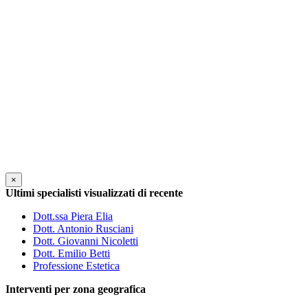
×
Ultimi specialisti visualizzati di recente
Dott.ssa Piera Elia
Dott. Antonio Rusciani
Dott. Giovanni Nicoletti
Dott. Emilio Betti
Professione Estetica
Interventi per zona geografica