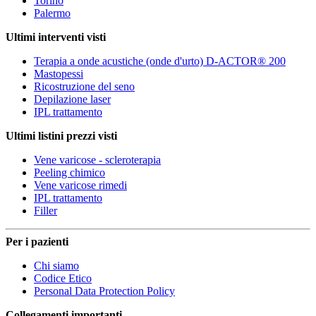
Torino
Palermo
Ultimi interventi visti
Terapia a onde acustiche (onde d'urto) D-ACTOR® 200
Mastopessi
Ricostruzione del seno
Depilazione laser
IPL trattamento
Ultimi listini prezzi visti
Vene varicose - scleroterapia
Peeling chimico
Vene varicose rimedi
IPL trattamento
Filler
Per i pazienti
Chi siamo
Codice Etico
Personal Data Protection Policy
Collegamenti importanti