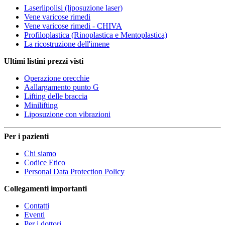
Laserlipolisi (liposuzione laser)
Vene varicose rimedi
Vene varicose rimedi - CHIVA
Profiloplastica (Rinoplastica e Mentoplastica)
La ricostruzione dell'imene
Ultimi listini prezzi visti
Operazione orecchie
Aallargamento punto G
Lifting delle braccia
Minilifting
Liposuzione con vibrazioni
Per i pazienti
Chi siamo
Codice Etico
Personal Data Protection Policy
Collegamenti importanti
Contatti
Eventi
Per i dottori