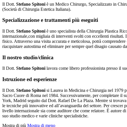
Il Dott.
Stefano Spitoni
è un Medico Chirurgo, Specializzato in Chiru
(Società di Chirurgia Estetica Italiana).
Specializzazione e trattamenti più eseguiti
Il Dott.
Stefano Spitoni
è uno specialista della Chirurgia Plastica Rico
internazionale,con migliaia di interventi svolti con eccellenti risultati. 
fisico. Attraverso una visita accurata e meticolosa, potrà comprendere e
riacquistare autostima ed eliminare per sempre quel disagio causato da
Il nostro studio/clinica
Il Dott.
Stefano Spitoni
lavora come libero professionista presso il s
Istruzione ed esperienze
Il Dott.
Stefano Spitoni
si Laurea in Medicina e Chirurgia nel 1979 pre
Sacro Cuore di Roma nel 1984. Successivamente, per completare il su
York, Madrid seguito dal Dott. Rafael De La Plaza. Mentre si trovava al
le tecniche più innovative ed all’avanguardia del settore. Per crescer
livello internazionale sia come auditore che come relatore. È autore d
suo studio medico e varie cliniche specialistiche.
Mostra di più
Mostra di meno