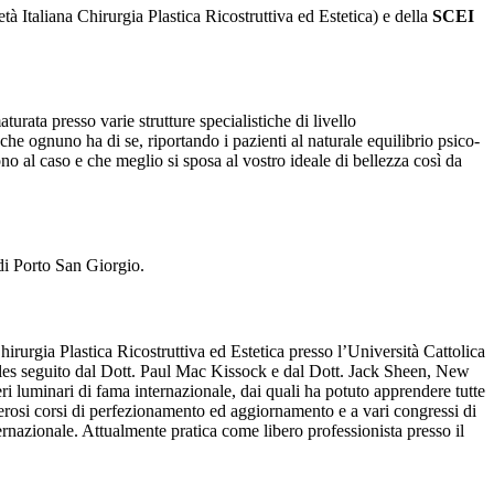
tà Italiana Chirurgia Plastica Ricostruttiva ed Estetica) e della
SCEI
turata presso varie strutture specialistiche di livello
ea che ognuno ha di se, riportando i pazienti al naturale equilibrio psico-
no al caso e che meglio si sposa al vostro ideale di bellezza così da
di Porto San Giorgio.
rurgia Plastica Ricostruttiva ed Estetica presso l’Università Cattolica
les seguito dal Dott. Paul Mac Kissock e dal Dott. Jack Sheen, New
ri luminari di fama internazionale, dai quali ha potuto apprendere tutte
merosi corsi di perfezionamento ed aggiornamento e a vari congressi di
rnazionale. Attualmente pratica come libero professionista presso il