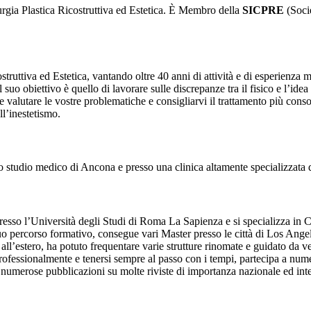
rgia Plastica Ricostruttiva ed Estetica. È Membro della
SICPRE
(Socie
struttiva ed Estetica, vantando oltre 40 anni di attività e di esperienza ma
Il suo obiettivo è quello di lavorare sulle discrepanze tra il fisico e l’id
 valutare le vostre problematiche e consigliarvi il trattamento più conso
ll’inestetismo.
uo studio medico di Ancona e presso una clinica altamente specializzata 
sso l’Università degli Studi di Roma La Sapienza e si specializza in Chi
o percorso formativo, consegue vari Master presso le città di Los Ange
l’estero, ha potuto frequentare varie strutture rinomate e guidato da ve
 professionalmente e tenersi sempre al passo con i tempi, partecipa a nu
i numerose pubblicazioni su molte riviste di importanza nazionale ed inte