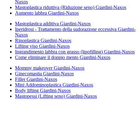
Naxos
Mastoplastica riduttiva (Riduzione seno) Giardini-Naxos
Aumento labbra Giardini-Naxos
Mastoplastica additiva Giardini-Naxos
Iperidrosi - Trattamento della sudorazione eccessiva Giardini-
Naxos
Rinoplastica Giardini-Naxos
Lifting viso Giardini-Naxos
Ingrandimento labbra con grasso (lipofilling) Giardini-Naxos
Come eliminare il doppio mento Giardini-Naxos
Mommy makeover Giardini-Naxos
Ginecomastia Giardini-Naxos
Filler Giardini-Naxos
Mini Addominoplastica Giardini-Naxos
Body lifting Giardini-Naxos
Mastopessi (Lifting seno) Giardini-Naxos