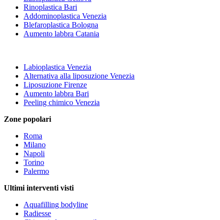
Rinoplastica Bari
Addominoplastica Venezia
Blefaroplastica Bologna
Aumento labbra Catania
Labioplastica Venezia
Alternativa alla liposuzione Venezia
Liposuzione Firenze
Aumento labbra Bari
Peeling chimico Venezia
Zone popolari
Roma
Milano
Napoli
Torino
Palermo
Ultimi interventi visti
Aquafilling bodyline
Radiesse