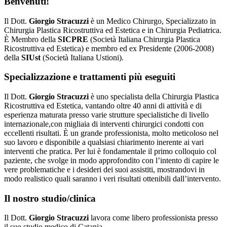
Benvenuti!
Il Dott.
Giorgio Stracuzzi
è un Medico Chirurgo, Specializzato in
Chirurgia Plastica Ricostruttiva ed Estetica e in Chirurgia Pediatrica.
È Membro della
SICPRE
(Società Italiana Chirurgia Plastica
Ricostruttiva ed Estetica) e membro ed ex Presidente (2006-2008)
della
SIUst
(Società Italiana Ustioni).
Specializzazione e trattamenti più eseguiti
Il Dott.
Giorgio Stracuzzi
è uno specialista della Chirurgia Plastica
Ricostruttiva ed Estetica, vantando oltre 40 anni di attività e di
esperienza maturata presso varie strutture specialistiche di livello
internazionale,con migliaia di interventi chirurgici condotti con
eccellenti risultati. È un grande professionista, molto meticoloso nel
suo lavoro e disponibile a qualsiasi chiarimento inerente ai vari
interventi che pratica. Per lui è fondamentale il primo colloquio col
paziente, che svolge in modo approfondito con l’intento di capire le
vere problematiche e i desideri dei suoi assistiti, mostrandovi in
modo realistico quali saranno i veri risultati ottenibili dall’intervento.
Il nostro studio/clinica
Il Dott.
Giorgio Stracuzzi
lavora come libero professionista presso
il suo studio medico di Catania.