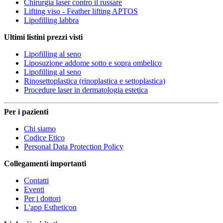
Chirurgia laser contro il russare
Lifting viso - Feather lifting APTOS
Lipofilling labbra
Ultimi listini prezzi visti
Lipofilling al seno
Liposuzione addome sotto e sopra ombelico
Lipofilling al seno
Rinosettoplastica (rinoplastica e settoplastica)
Procedure laser in dermatologia estetica
Per i pazienti
Chi siamo
Codice Etico
Personal Data Protection Policy
Collegamenti importanti
Contatti
Eventi
Per i dottori
L'app Estheticon