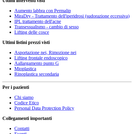
Ultimi interventi visti
Aumento labbra con Permalip
MiraDry - Trattamento dell'iperidrosi (sudorazione eccessiva)
IPL trattamento dell'acne
Transessualismo - cambio di sesso
Lifting delle cosce
Ultimi listini prezzi visti
Asportazione nei, Rimozione nei
Lifting frontale endoscopico
Aallargamento punto G
Mioplastica
Rinoplastica secondaria
Per i pazienti
Chi siamo
Codice Etico
Personal Data Protection Policy
Collegamenti importanti
Contatti
Eventi