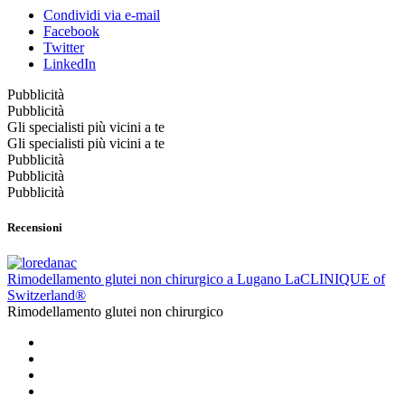
Condividi via e-mail
Facebook
Twitter
LinkedIn
Pubblicità
Pubblicità
Gli specialisti più vicini a te
Gli specialisti più vicini a te
Pubblicità
Pubblicità
Pubblicità
Recensioni
Rimodellamento glutei non chirurgico a Lugano LaCLINIQUE of
Switzerland®
Rimodellamento glutei non chirurgico