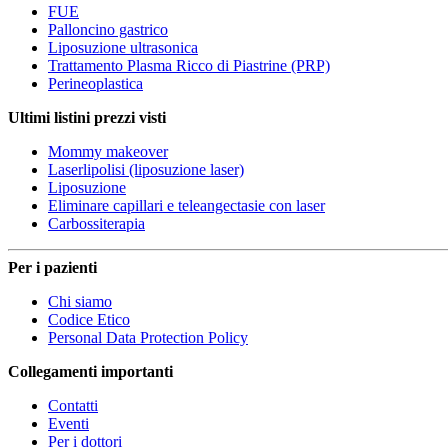
FUE
Palloncino gastrico
Liposuzione ultrasonica
Trattamento Plasma Ricco di Piastrine (PRP)
Perineoplastica
Ultimi listini prezzi visti
Mommy makeover
Laserlipolisi (liposuzione laser)
Liposuzione
Eliminare capillari e teleangectasie con laser
Carbossiterapia
Per i pazienti
Chi siamo
Codice Etico
Personal Data Protection Policy
Collegamenti importanti
Contatti
Eventi
Per i dottori