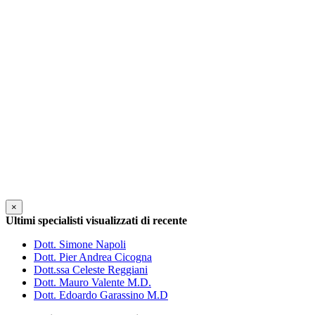
×
Ultimi specialisti visualizzati di recente
Dott. Simone Napoli
Dott. Pier Andrea Cicogna
Dott.ssa Celeste Reggiani
Dott. Mauro Valente M.D.
Dott. Edoardo Garassino M.D