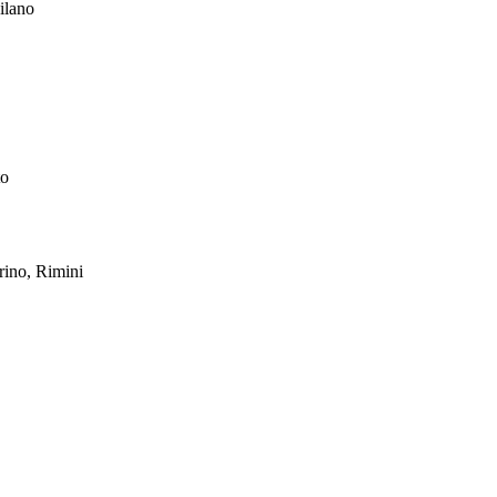
ilano
to
rino, Rimini