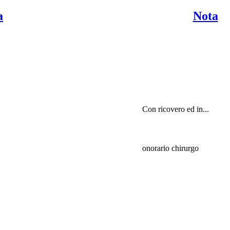
a
Nota
Con ricovero ed in...
onorario chirurgo