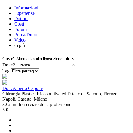
Informazioni
Esperienze
Dottori
Costi
Forum
Prima/Dopo
Video
di più
Cosa?
×
Dove?
×
Tag
Dott. Alberto Capone
Chirurgia Plastica Ricostruttiva ed Estetica – Salerno, Firenze,
Napoli, Caserta, Milano
32 anni di esercizio della professione
5.0