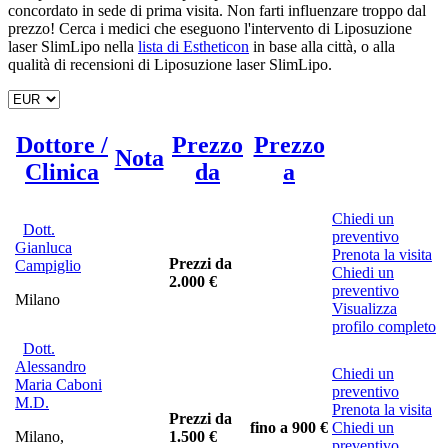
concordato in sede di prima visita. Non farti influenzare troppo dal
prezzo! Cerca i medici che eseguono l'intervento di Liposuzione
laser SlimLipo nella
lista di Estheticon
in base alla città, o alla
qualità di recensioni di Liposuzione laser SlimLipo.
Dottore /
Prezzo
Prezzo
Nota
Clinica
da
a
Chiedi un
Dott.
preventivo
Gianluca
Prenota la visita
Prezzi da
Campiglio
Chiedi un
2.000 €
preventivo
Milano
Visualizza
profilo completo
Dott.
Alessandro
Chiedi un
Maria Caboni
preventivo
M.D.
Prenota la visita
Prezzi da
fino a
900 €
Chiedi un
Milano,
1.500 €
preventivo