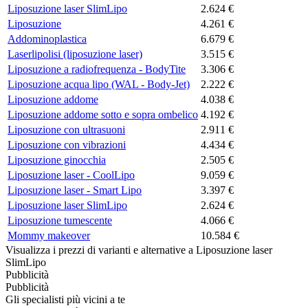
Liposuzione laser SlimLipo
2.624 €
Liposuzione
4.261 €
Addominoplastica
6.679 €
Laserlipolisi (liposuzione laser)
3.515 €
Liposuzione a radiofrequenza - BodyTite
3.306 €
Liposuzione acqua lipo (WAL - Body-Jet)
2.222 €
Liposuzione addome
4.038 €
Liposuzione addome sotto e sopra ombelico
4.192 €
Liposuzione con ultrasuoni
2.911 €
Liposuzione con vibrazioni
4.434 €
Liposuzione ginocchia
2.505 €
Liposuzione laser - CoolLipo
9.059 €
Liposuzione laser - Smart Lipo
3.397 €
Liposuzione laser SlimLipo
2.624 €
Liposuzione tumescente
4.066 €
Mommy makeover
10.584 €
Visualizza i prezzi di varianti e alternative a Liposuzione laser
SlimLipo
Pubblicità
Pubblicità
Gli specialisti più vicini a te