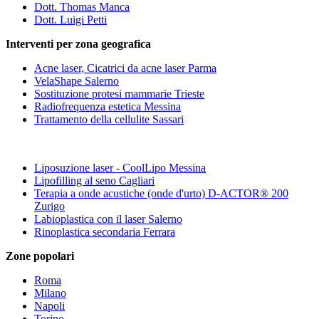
Dott. Thomas Manca
Dott. Luigi Petti
Interventi per zona geografica
Acne laser, Cicatrici da acne laser Parma
VelaShape Salerno
Sostituzione protesi mammarie Trieste
Radiofrequenza estetica Messina
Trattamento della cellulite Sassari
Liposuzione laser - CoolLipo Messina
Lipofilling al seno Cagliari
Terapia a onde acustiche (onde d'urto) D-ACTOR® 200
Zurigo
Labioplastica con il laser Salerno
Rinoplastica secondaria Ferrara
Zone popolari
Roma
Milano
Napoli
Torino