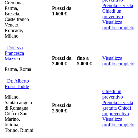
Cremona,
Prenota la visita
Parma,
Prezzi da
Chiedi un
Brescia,
1.600 €
preventivo
Castelfranco
Visualizza
Veneto,
profilo completo
Roncade,
Milano
Dott.ssa
Francesca
Prezzi da
fino a
Visualizza
Mazzeo
2.000 €
5.000 €
profilo completo
Parma, Roma
Dr. Alberto
Rossi Todde
Chiedi un
Milano,
preventivo
Santarcangelo
Prenota la visita
Prezzi da
di Romagna,
gratuita
Chiedi
2.500 €
Città di San
un preventivo
Marino,
Visualizza
tortona,
profilo completo
Torino, Rimini