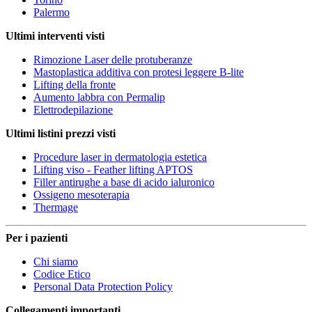
Palermo
Ultimi interventi visti
Rimozione Laser delle protuberanze
Mastoplastica additiva con protesi leggere B-lite
Lifting della fronte
Aumento labbra con Permalip
Elettrodepilazione
Ultimi listini prezzi visti
Procedure laser in dermatologia estetica
Lifting viso - Feather lifting APTOS
Filler antirughe a base di acido ialuronico
Ossigeno mesoterapia
Thermage
Per i pazienti
Chi siamo
Codice Etico
Personal Data Protection Policy
Collegamenti importanti