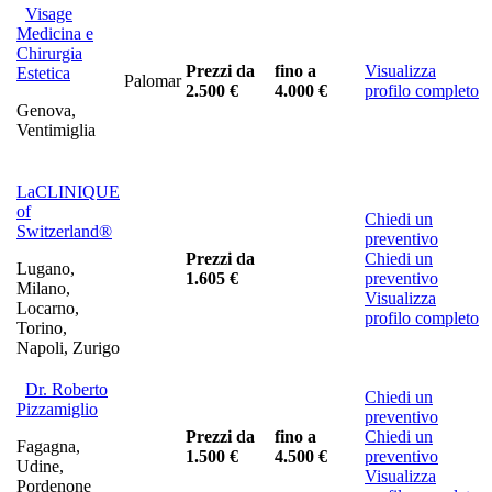
Visage
Medicina e
Chirurgia
Prezzi da
fino a
Visualizza
Estetica
Palomar
2.500 €
4.000 €
profilo completo
Genova,
Ventimiglia
LaCLINIQUE
of
Chiedi un
Switzerland®
preventivo
Prezzi da
Chiedi un
Lugano,
1.605 €
preventivo
Milano,
Visualizza
Locarno,
profilo completo
Torino,
Napoli, Zurigo
Dr. Roberto
Chiedi un
Pizzamiglio
preventivo
Prezzi da
fino a
Chiedi un
Fagagna,
1.500 €
4.500 €
preventivo
Udine,
Visualizza
Pordenone