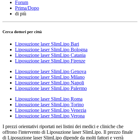
Forum
Prima/Dopo
di più
Cerca dottori per città
Liposuzione laser SlimLipo Bari
Liposuzione laser SlimLipo Bologna
Liposuzione laser SlimLipo Catania
Liposuzione laser SlimLipo Firenze
Liposuzione laser SlimLipo Genova
Liposuzione laser SlimLipo Milano
Liposuzione laser SlimLipo Napoli
Liposuzione laser SlimLipo Palermo
Liposuzione laser SlimLipo Roma
Liposuzione laser SlimLipo Torino
Liposuzione laser SlimLipo Venezia
Liposuzione laser SlimLipo Verona
I prezzi orientativi riportati nei listini dei medici e cliniche che
offrono l'intervento di Liposuzione laser SlimLipo. Il prezzo finale
di Liposuzione laser SlimLipo dipende da molti fattori e verrà