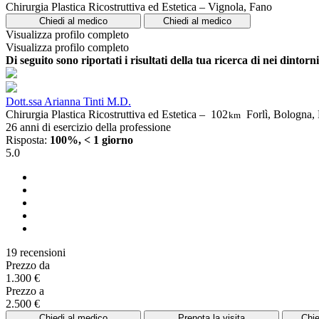
Chirurgia Plastica Ricostruttiva ed Estetica – Vignola, Fano
Chiedi al medico
Chiedi al medico
Visualizza profilo completo
Visualizza profilo completo
Di seguito sono riportati i risultati della tua ricerca di nei dintor
Dott.ssa Arianna Tinti M.D.
Chirurgia Plastica Ricostruttiva ed Estetica –
102
Forlì, Bologna,
km
26 anni di esercizio della professione
Risposta:
100%, < 1 giorno
5.0
19 recensioni
Prezzo da
1.300 €
Prezzo a
2.500 €
Chiedi al medico
Prenota la visita
Chie