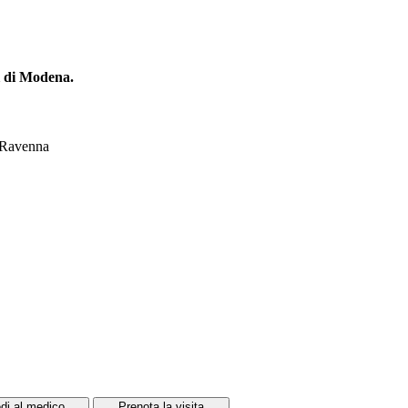
ni di Modena.
 Ravenna
di al medico
Prenota la visita