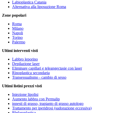
Labioplastica Catania
Alternativa alla liposuzione Roma
Zone popolari
Roma
Milano
Napoli
Torino
Palermo
Ultimi interventi visti
Labbro leporino
Depilazione laser
Eliminare capillari e teleangectasie con laser
Rinoplastica secondaria
Transessualismo - cambio di sesso
Ultimi listini prezzi visti
Iniezione lipolisi
Aumento labbra con Permalip
innesti di grasso, trapianto di grasso autologo
Trattamento per iperidrosi (sudorazione eccessiva)
Blefaroplastica