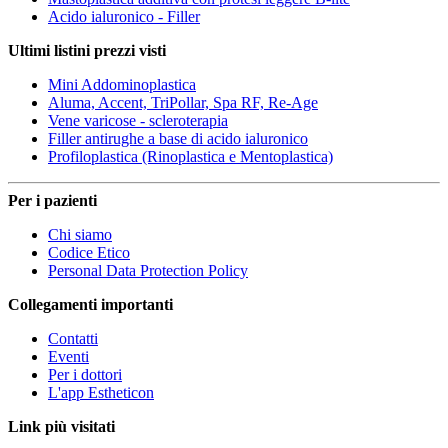
Acido ialuronico - Filler
Ultimi listini prezzi visti
Mini Addominoplastica
Aluma, Accent, TriPollar, Spa RF, Re-Age
Vene varicose - scleroterapia
Filler antirughe a base di acido ialuronico
Profiloplastica (Rinoplastica e Mentoplastica)
Per i pazienti
Chi siamo
Codice Etico
Personal Data Protection Policy
Collegamenti importanti
Contatti
Eventi
Per i dottori
L'app Estheticon
Link più visitati