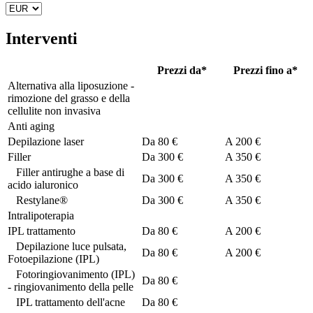
Interventi
Prezzi da*
Prezzi fino a*
Alternativa alla liposuzione -
rimozione del grasso e della
cellulite non invasiva
Anti aging
Depilazione laser
Da
80 €
A
200 €
Filler
Da
300 €
A
350 €
Filler antirughe a base di
Da
300 €
A
350 €
acido ialuronico
Restylane®
Da
300 €
A
350 €
Intralipoterapia
IPL trattamento
Da
80 €
A
200 €
Depilazione luce pulsata,
Da
80 €
A
200 €
Fotoepilazione (IPL)
Fotoringiovanimento (IPL)
Da
80 €
- ringiovanimento della pelle
IPL trattamento dell'acne
Da
80 €