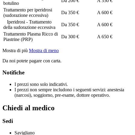
Da
200 €
A
350 €
botulino
Trattamento per iperidrosi
Da
350 €
A
600 €
(sudorazione eccessiva)
Iperidrosi - Trattamento
Da
350 €
A
600 €
della sudorazione eccessiva
Trattamento Plasma Ricco di
Da
300 €
A
650 €
Piastrine (PRP)
Mostra di più
Mostra di meno
Da noi potete pagare con carta.
Notifiche
I prezzi sono solo indicativi.
I prezzi non sempre includono i seguenti servizi: anestesia
(narcosi), soggiorno, pre-esame, dottore operativo.
Chiedi al medico
Sedi
Savigliano