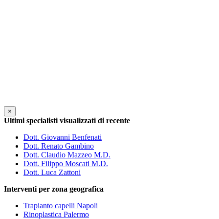
×
Ultimi specialisti visualizzati di recente
Dott. Giovanni Benfenati
Dott. Renato Gambino
Dott. Claudio Mazzeo M.D.
Dott. Filippo Moscati M.D.
Dott. Luca Zattoni
Interventi per zona geografica
Trapianto capelli Napoli
Rinoplastica Palermo