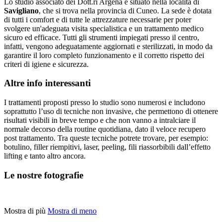
Lo studio associato dei Dott.ri Argena è situato nella località di
Savigliano
, che si trova nella provincia di Cuneo. La sede è dotata
di tutti i comfort e di tutte le attrezzature necessarie per poter
svolgere un'adeguata visita specialistica e un trattamento medico
sicuro ed efficace. Tutti gli strumenti impiegati presso il centro,
infatti, vengono adeguatamente aggiornati e sterilizzati, in modo da
garantire il loro completo funzionamento e il corretto rispetto dei
criteri di igiene e sicurezza.
Altre info interessanti
I trattamenti proposti presso lo studio sono numerosi e includono
soprattutto l’uso di tecniche non invasive, che permettono di ottenere
risultati visibili in breve tempo e che non vanno a intralciare il
normale decorso della routine quotidiana, dato il veloce recupero
post trattamento. Tra queste tecniche potrete trovare, per esempio:
botulino, filler riempitivi, laser, peeling, fili riassorbibili dall’effetto
lifting e tanto altro ancora.
Le nostre fotografie
Mostra di più
Mostra di meno