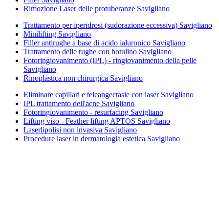
Rimozione Laser delle protuberanze Savigliano
Trattamento per iperidrosi (sudorazione eccessiva) Savigliano
Minilifting Savigliano
Filler antirughe a base di acido ialuronico Savigliano
Trattamento delle rughe con botulino Savigliano
Fotoringiovanimento (IPL) - ringiovanimento della pelle
Savigliano
Rinoplastica non chirurgica Savigliano
Eliminare capillari e teleangectasie con laser Savigliano
IPL trattamento dell'acne Savigliano
Fotoringiovanimento - resurfacing Savigliano
Lifting viso - Feather lifting APTOS Savigliano
Laserlipolisi non invasiva Savigliano
Procedure laser in dermatologia estetica Savigliano