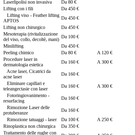
Laserlipolisi non invasiva
Da
80 €
Lifting con i fili
Da
450 €
Lifting viso - Feather lifting
Da
450 €
APTOS
Lifting non chirurgico
Da
450 €
Mesoterapia (rivitalizzazione
Da
100 €
del viso, collo, decoltè, mani)
Minilifting
Da
450 €
Peeling chimico
Da
80 €
A
120 €
Procedure laser in
Da
160 €
A
300 €
dermatologia estetica
Acne laser, Cicatrici da
Da
160 €
acne laser
Eliminare capillari e
Da
160 €
A
300 €
teleangectasie con laser
Fotoringiovanimento -
Da
160 €
resurfacing
Rimozione Laser delle
Da
160 €
protuberanze
Rimozione tatuaggi - laser
Da
100 €
A
250 €
Rinoplastica non chirurgica
Da
350 €
Trattamento delle rughe con