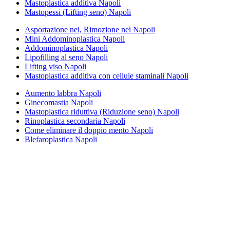
Mastoplastica additiva Napoli
Mastopessi (Lifting seno) Napoli
Asportazione nei, Rimozione nei Napoli
Mini Addominoplastica Napoli
Addominoplastica Napoli
Lipofilling al seno Napoli
Lifting viso Napoli
Mastoplastica additiva con cellule staminali Napoli
Aumento labbra Napoli
Ginecomastia Napoli
Mastoplastica riduttiva (Riduzione seno) Napoli
Rinoplastica secondaria Napoli
Come eliminare il doppio mento Napoli
Blefaroplastica Napoli