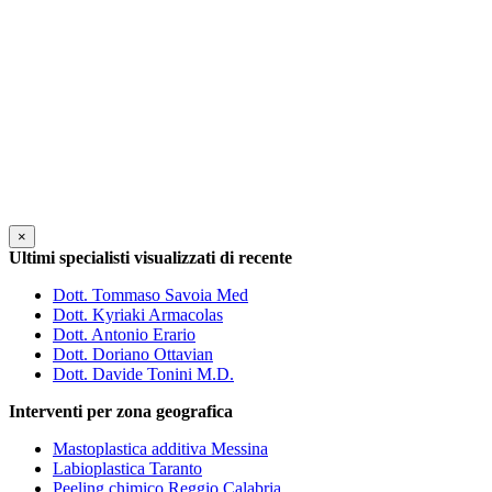
×
Ultimi specialisti visualizzati di recente
Dott. Tommaso Savoia Med
Dott. Kyriaki Armacolas
Dott. Antonio Erario
Dott. Doriano Ottavian
Dott. Davide Tonini M.D.
Interventi per zona geografica
Mastoplastica additiva Messina
Labioplastica Taranto
Peeling chimico Reggio Calabria