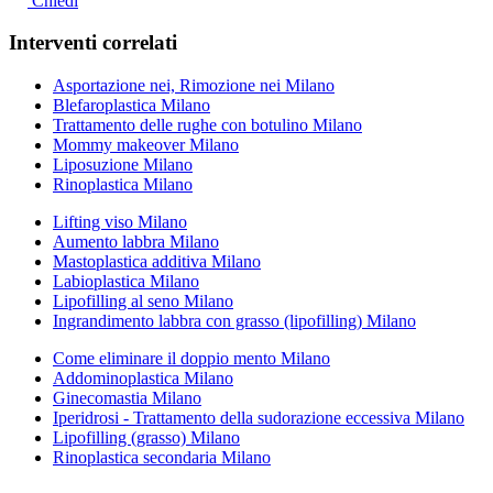
Chiedi
Interventi correlati
Asportazione nei, Rimozione nei Milano
Blefaroplastica Milano
Trattamento delle rughe con botulino Milano
Mommy makeover Milano
Liposuzione Milano
Rinoplastica Milano
Lifting viso Milano
Aumento labbra Milano
Mastoplastica additiva Milano
Labioplastica Milano
Lipofilling al seno Milano
Ingrandimento labbra con grasso (lipofilling) Milano
Come eliminare il doppio mento Milano
Addominoplastica Milano
Ginecomastia Milano
Iperidrosi - Trattamento della sudorazione eccessiva Milano
Lipofilling (grasso) Milano
Rinoplastica secondaria Milano