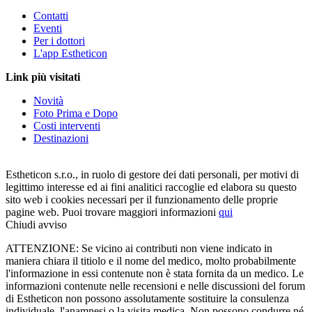
Contatti
Eventi
Per i dottori
L'app Estheticon
Link più visitati
Novità
Foto Prima e Dopo
Costi interventi
Destinazioni
Estheticon s.r.o., in ruolo di gestore dei dati personali, per motivi di
legittimo interesse ed ai fini analitici raccoglie ed elabora su questo
sito web i cookies necessari per il funzionamento delle proprie
pagine web. Puoi trovare maggiori informazioni
qui
Chiudi avviso
ATTENZIONE: Se vicino ai contributi non viene indicato in
maniera chiara il titiolo e il nome del medico, molto probabilmente
l'informazione in essi contenute non è stata fornita da un medico. Le
informazioni contenute nelle recensioni e nelle discussioni del forum
di Estheticon non possono assolutamente sostituire la consulenza
individuale, l'anamnesi o la visita medica. Non possono condurre né