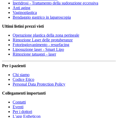
Iperidrosi - Trattamento della sudorazione eccessiva
Anti aging
Vaginoplastica
Bendaggio gastrico in laparoscopia
Ultimi listini prezzi visti
Operazione plastica della zona perineale
Rimozione Laser delle protuberanze
Fotoringiovanimento - resurfacing
Liposuzione laser - Smart Lipo
Rimozione tatuaggi - laser
Per i pazienti
Chi siamo
Codice Etico
Personal Data Protection Policy
Collegamenti importanti
Contatti
Eventi
Per i dottori
L'app Estheticon