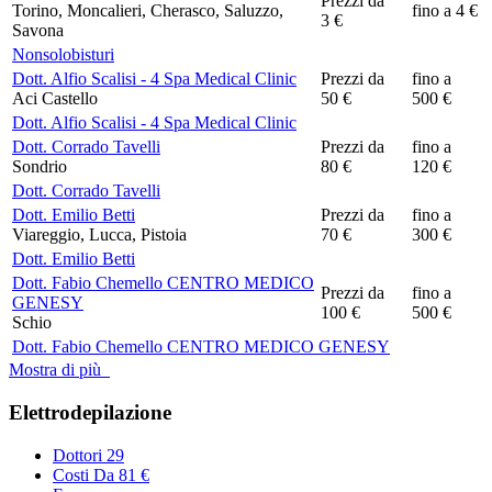
Prezzi da
Torino, Moncalieri, Cherasco, Saluzzo,
fino a 4 €
3 €
Savona
Nonsolobisturi
Dott. Alfio Scalisi - 4 Spa Medical Clinic
Prezzi da
fino a
Aci Castello
50 €
500 €
Dott. Alfio Scalisi - 4 Spa Medical Clinic
Dott. Corrado Tavelli
Prezzi da
fino a
Sondrio
80 €
120 €
Dott. Corrado Tavelli
Dott. Emilio Betti
Prezzi da
fino a
Viareggio, Lucca, Pistoia
70 €
300 €
Dott. Emilio Betti
Dott. Fabio Chemello CENTRO MEDICO
Prezzi da
fino a
GENESY
100 €
500 €
Schio
Dott. Fabio Chemello CENTRO MEDICO GENESY
Mostra di più
Elettrodepilazione
Dottori
29
Costi
Da 81 €