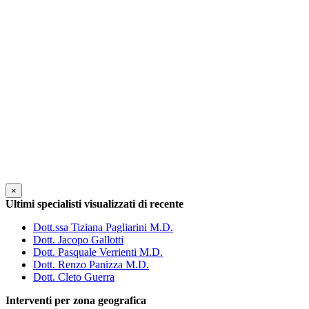
×
Ultimi specialisti visualizzati di recente
Dott.ssa Tiziana Pagliarini M.D.
Dott. Jacopo Gallotti
Dott. Pasquale Verrienti M.D.
Dott. Renzo Panizza M.D.
Dott. Cleto Guerra
Interventi per zona geografica