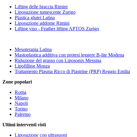
Lifting delle braccia Rimini
Liposuzione tumescente Zurigo
Plastica glutei Latina
Liposuzione addome Rimini
Lifting viso - Feather lifting APTOS Zurigo
Mesoterapia Latina
Mastoplastica additiva con protesi leggere B-lite Modena
Riduzione del grasso con Liposonix Messina
Lipofilling Monza
Trattamento Plasma Ricco di Piastrine (PRP) Reggio Emilia
Zone popolari
Roma
Milano
Napoli
Torino
Palermo
Ultimi interventi visti
Liposuzione con ultrasuoni