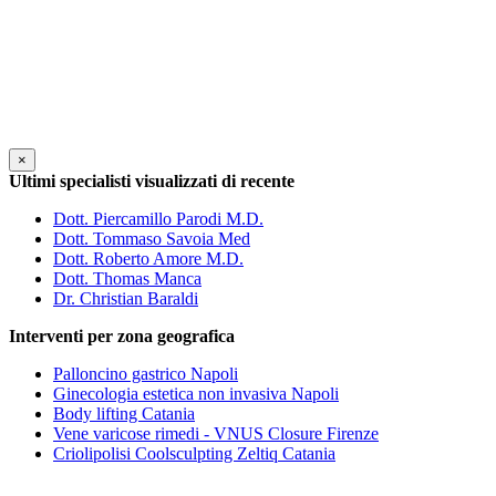
×
Ultimi specialisti visualizzati di recente
Dott. Piercamillo Parodi M.D.
Dott. Tommaso Savoia Med
Dott. Roberto Amore M.D.
Dott. Thomas Manca
Dr. Christian Baraldi
Interventi per zona geografica
Palloncino gastrico Napoli
Ginecologia estetica non invasiva Napoli
Body lifting Catania
Vene varicose rimedi - VNUS Closure Firenze
Criolipolisi Coolsculpting Zeltiq Catania