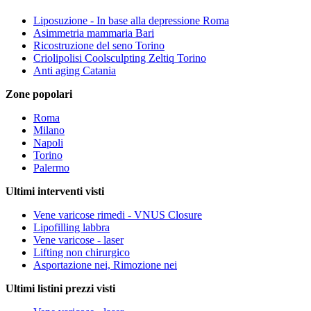
Liposuzione - In base alla depressione Roma
Asimmetria mammaria Bari
Ricostruzione del seno Torino
Criolipolisi Coolsculpting Zeltiq Torino
Anti aging Catania
Zone popolari
Roma
Milano
Napoli
Torino
Palermo
Ultimi interventi visti
Vene varicose rimedi - VNUS Closure
Lipofilling labbra
Vene varicose - laser
Lifting non chirurgico
Asportazione nei, Rimozione nei
Ultimi listini prezzi visti