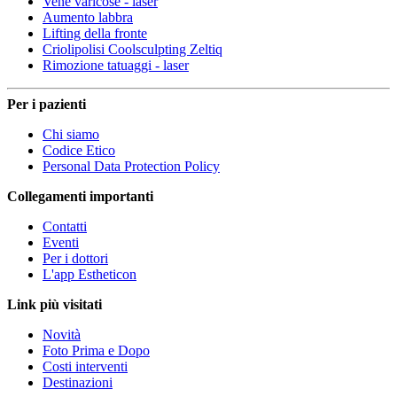
Vene varicose - laser
Aumento labbra
Lifting della fronte
Criolipolisi Coolsculpting Zeltiq
Rimozione tatuaggi - laser
Per i pazienti
Chi siamo
Codice Etico
Personal Data Protection Policy
Collegamenti importanti
Contatti
Eventi
Per i dottori
L'app Estheticon
Link più visitati
Novità
Foto Prima e Dopo
Costi interventi
Destinazioni