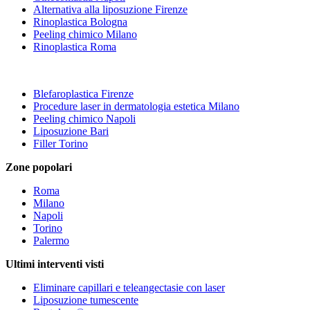
Alternativa alla liposuzione Firenze
Rinoplastica Bologna
Peeling chimico Milano
Rinoplastica Roma
Blefaroplastica Firenze
Procedure laser in dermatologia estetica Milano
Peeling chimico Napoli
Liposuzione Bari
Filler Torino
Zone popolari
Roma
Milano
Napoli
Torino
Palermo
Ultimi interventi visti
Eliminare capillari e teleangectasie con laser
Liposuzione tumescente