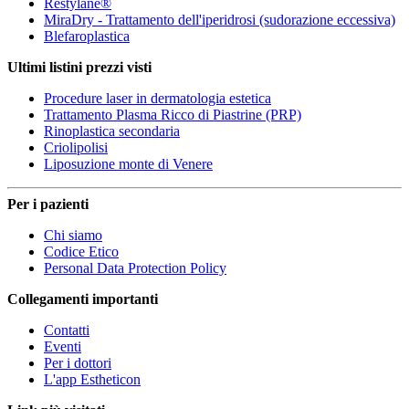
Restylane®
MiraDry - Trattamento dell'iperidrosi (sudorazione eccessiva)
Blefaroplastica
Ultimi listini prezzi visti
Procedure laser in dermatologia estetica
Trattamento Plasma Ricco di Piastrine (PRP)
Rinoplastica secondaria
Criolipolisi
Liposuzione monte di Venere
Per i pazienti
Chi siamo
Codice Etico
Personal Data Protection Policy
Collegamenti importanti
Contatti
Eventi
Per i dottori
L'app Estheticon