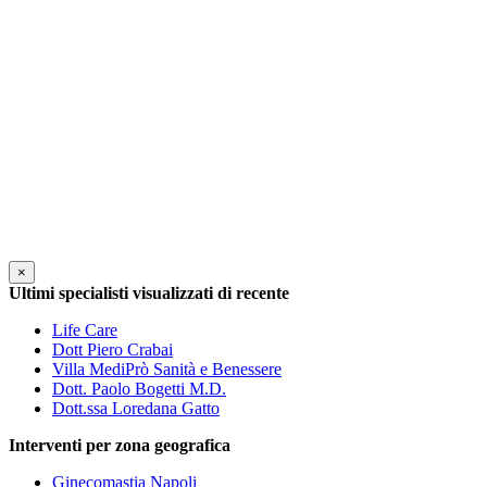
×
Ultimi specialisti visualizzati di recente
Life Care
Dott Piero Crabai
Villa MediPrò Sanità e Benessere
Dott. Paolo Bogetti M.D.
Dott.ssa Loredana Gatto
Interventi per zona geografica
Ginecomastia Napoli