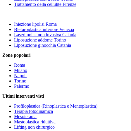
Trattamento della cellulite Firenze
Iniezione lipolisi Roma
Blefaroplastica inferiore Venezia
Laserlipolisi non invasiva Catania
Liposuzione addome Torino
Liposuzione ginocchia Catania
Zone popolari
Roma
Milano
Napoli
Torino
Palermo
Ultimi interventi visti
Profiloplastica (Rinoplastica e Mentoplastica)
Terapia fotodinamica
Mesoterapia
Mastoplastica riduttiva
Lifting non chirurgico