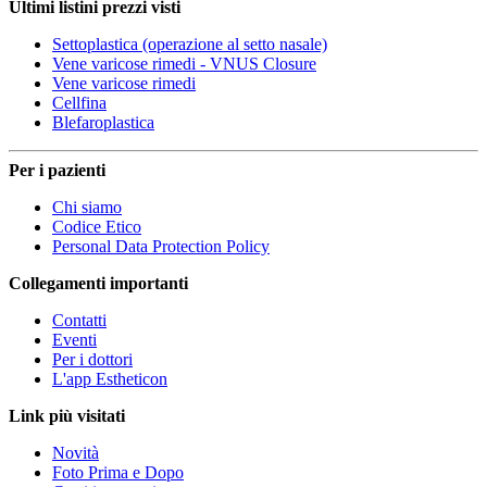
Ultimi listini prezzi visti
Settoplastica (operazione al setto nasale)
Vene varicose rimedi - VNUS Closure
Vene varicose rimedi
Cellfina
Blefaroplastica
Per i pazienti
Chi siamo
Codice Etico
Personal Data Protection Policy
Collegamenti importanti
Contatti
Eventi
Per i dottori
L'app Estheticon
Link più visitati
Novità
Foto Prima e Dopo