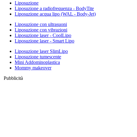
Liposuzione
Liposuzione a radiofrequenza - BodyTite
Liposuzione acqua lipo (WAL - Body-Jet)
Liposuzione con ultrasuoni
Liposuzione con vibrazioni
Liposuzione laser - CoolLipo
Liposuzione laser - Smart Lipo
Liposuzione laser SlimLipo
Liposuzione tumescente
Mini Addominoplastica
Mommy makeover
Pubblicità