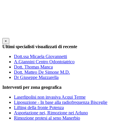
×
Ultimi specialisti visualizzati di recente
Dott.ssa Micaela Giovannetti
A.Giannini Centro Odontoiatrico
Dott. Thomas Manca
Dott. Matteo De Simone M.D.
Dr Giuseppe Mazzarella
Interventi per zona geografica
Laserlipolisi non invasiva Acqui Terme
Liposuzione - In base alla radiofrequenza Bisceglie
Lifting della fronte Potenza
Asportazione nei, Rimozione nei Arluno
Rimozione protesi al seno Manerbio