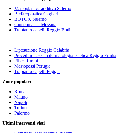
Mastoplastica additiva Salerno
Blefaroplastica Cagliari
BOTOX Salerno
Ginecomastia Messina
Trapianto capelli Reggio Emilia
Liposuzione Reggio Calabria
Procedure laser in dermatologia estetica Reggio Emilia
Filler Rimini
Mastopessi Perugia
Trapianto capelli Foggia
Zone popolari
Roma
Milano
Napoli
Torino
Palermo
Ultimi interventi visti