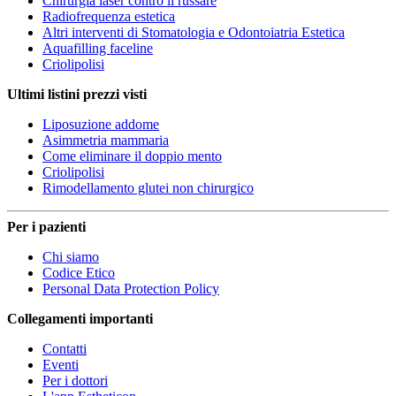
Chirurgia laser contro il russare
Radiofrequenza estetica
Altri interventi di Stomatologia e Odontoiatria Estetica
Aquafilling faceline
Criolipolisi
Ultimi listini prezzi visti
Liposuzione addome
Asimmetria mammaria
Come eliminare il doppio mento
Criolipolisi
Rimodellamento glutei non chirurgico
Per i pazienti
Chi siamo
Codice Etico
Personal Data Protection Policy
Collegamenti importanti
Contatti
Eventi
Per i dottori