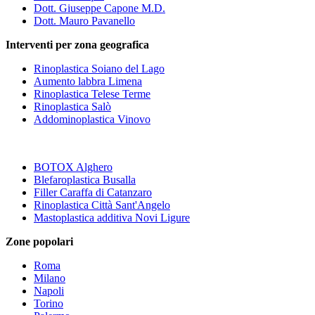
Dott. Giuseppe Capone M.D.
Dott. Mauro Pavanello
Interventi per zona geografica
Rinoplastica Soiano del Lago
Aumento labbra Limena
Rinoplastica Telese Terme
Rinoplastica Salò
Addominoplastica Vinovo
BOTOX Alghero
Blefaroplastica Busalla
Filler Caraffa di Catanzaro
Rinoplastica Città Sant'Angelo
Mastoplastica additiva Novi Ligure
Zone popolari
Roma
Milano
Napoli
Torino