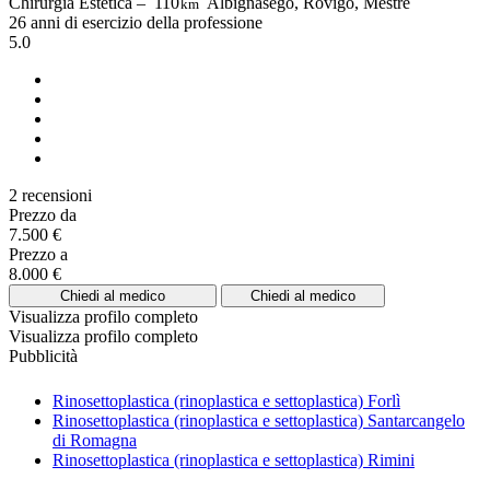
Chirurgia Estetica –
110
Albignasego, Rovigo, Mestre
km
26 anni di esercizio della professione
5.0
2 recensioni
Prezzo da
7.500 €
Prezzo a
8.000 €
Chiedi al medico
Chiedi al medico
Visualizza profilo completo
Visualizza profilo completo
Pubblicità
Rinosettoplastica (rinoplastica e settoplastica) Forlì
Rinosettoplastica (rinoplastica e settoplastica) Santarcangelo
di Romagna
Rinosettoplastica (rinoplastica e settoplastica) Rimini