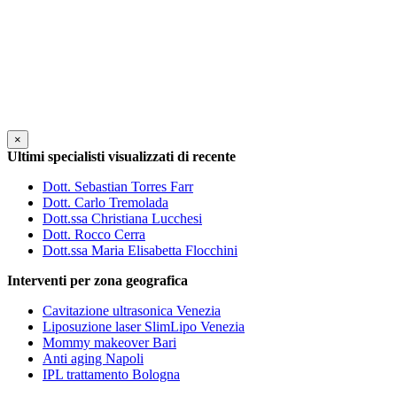
×
Ultimi specialisti visualizzati di recente
Dott. Sebastian Torres Farr
Dott. Carlo Tremolada
Dott.ssa Christiana Lucchesi
Dott. Rocco Cerra
Dott.ssa Maria Elisabetta Flocchini
Interventi per zona geografica
Cavitazione ultrasonica Venezia
Liposuzione laser SlimLipo Venezia
Mommy makeover Bari
Anti aging Napoli
IPL trattamento Bologna