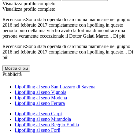
Visualizza profilo completo
Visualizza profilo completo
Recensione:Sono stata operata di carcinoma mammarie nel giugno
2016 nel febbraio 2017 completamente con lipofiling in questo
periodo buio della mia vita ho avuto la fortuna di incontrare una
persona veramente eccezzionale il Dottor Galati Marco...
Di più
Recensione:Sono stata operata di carcinoma mammarie nel giugno
2016 nel febbraio 2017 completamente con lipofiling in questo...
Di
più
Mostra di più
Pubblicità
Lipofilling al seno San Lazzaro di Savena
Lipofilling al seno Vignola
Lipofilling al seno Modena
Lipofilling al seno Ferrara
Lipofilling al seno Carpi
Lipofilling al seno Mirandola
Lipofilling al seno Reggio Emilia
Lipofilling al seno Forlì