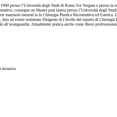
1990 presso l’Università degli Studi di Roma Tor Vergata e presso la me
ormativo, consegue un Master post laurea presso l’Università degli Stud
varie mansioni inerenti la in Chirurgia Plastica Ricostruttiva ed Estetic
 fino ad essere nominato Dirigente di I livello del reparto di Chirurgia P
ù all’avanguardia. Attualmente pratica anche come libero professionista
n invasiva