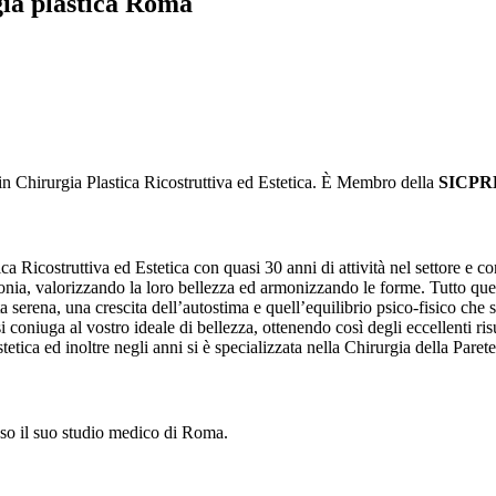
rgia plastica Roma
n Chirurgia Plastica Ricostruttiva ed Estetica. È Membro della
SICPR
ca Ricostruttiva ed Estetica con quasi 30 anni di attività nel settore e con
monia, valorizzando la loro bellezza ed armonizzando le forme. Tutto ques
ta serena, una crescita dell’autostima e quell’equilibrio psico-fisico che 
oniuga al vostro ideale di bellezza, ottenendo così degli eccellenti risu
tetica ed inoltre negli anni si è specializzata nella Chirurgia della Pare
sso il suo studio medico di Roma.