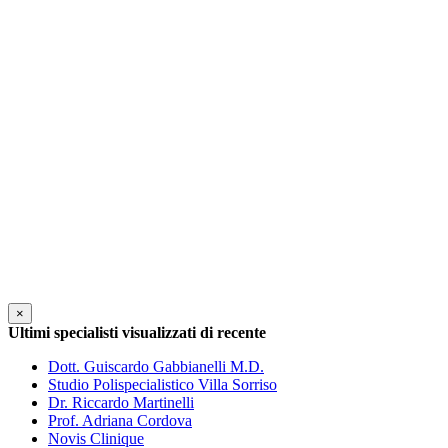
×
Ultimi specialisti visualizzati di recente
Dott. Guiscardo Gabbianelli M.D.
Studio Polispecialistico Villa Sorriso
Dr. Riccardo Martinelli
Prof. Adriana Cordova
Novis Clinique