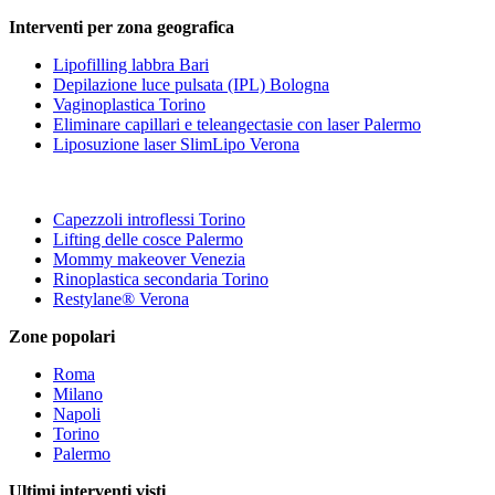
Interventi per zona geografica
Lipofilling labbra Bari
Depilazione luce pulsata (IPL) Bologna
Vaginoplastica Torino
Eliminare capillari e teleangectasie con laser Palermo
Liposuzione laser SlimLipo Verona
Capezzoli introflessi Torino
Lifting delle cosce Palermo
Mommy makeover Venezia
Rinoplastica secondaria Torino
Restylane® Verona
Zone popolari
Roma
Milano
Napoli
Torino
Palermo
Ultimi interventi visti