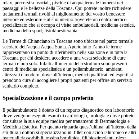
relax, percorsi sensoriali, piscine di acqua termale immersi nei
paesaggi e le bellezze della Toscana. Qui potrete inoltre richiedere
trattamenti termali rivolti al miglioramento del vostro benessere
interiore ed esteriore e al suo interno troverete un centro medico
specializzato che si occupa di visite ambulatoriali, medicina estetica,
medicina dello sport, fisiokinesiterapia.
Le Terme di Chianciano in Toscana sono ubicate nel parco termale
secolare dell’acqua Acqua Santa. Aperte tutto l’anno le terme
rappresentano un punto di riferimento nella sua zona e in tutta la
Toscana per chi desidera accedere a una vasta selezione di cure
termali e non solo. Infatti all’interno della struttura sono presenti
centri di medicina specialistica e un poliambulatorio, ambienti
attrezzati e moderni dove all’interno, medici qualificati ed esperti si
prendono cura di accogliere i propri pazienti per offrire un servizio
sanitario completo.
Specializzazione e il campo preferito
Il poliambulatorio è dotato di un reparto diagnostico con laboratorio
dove vengono eseguiti esami di cardiologia, urologia e dove potrete
consultare la sua equipe medica per trattamenti di Dermatologia e
Medicina Estetica. Per quanto riguarda quest’ultima, all’interno della
struttura i dottori si specializzano in: filler con acido ialuronico e altri
materiali riassorbibili, tossina botulinica, fili biostimolanti, plexr,