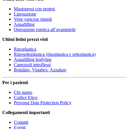
Mastopessi con protesi
Liposuzione
Vene varicose rimedi
Aquafilling
Operazione estetica all’avampiede
Ultimi listini prezzi visti
Rinoplastica
Rinosettoplastica (rinoplastica e settoplastica)
Aquafilling bodyline
Capezzoli introflessi
Botulino, Vistabex, Azzalure
Per i pazienti
Chi siamo
Codice Etico
Personal Data Protection Policy
Collegamenti importanti
Contatti
Eventi