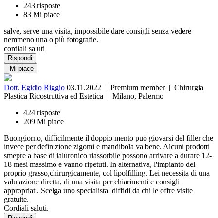
243 risposte
83 Mi piace
salve, serve una visita, impossibile dare consigli senza vedere
nemmeno una o più fotografie.
cordiali saluti
Rispondi
Mi piace
Dott. Egidio Riggio
03.11.2022
| Premium member | Chirurgia
Plastica Ricostruttiva ed Estetica | Milano, Palermo
424 risposte
209 Mi piace
Buongiorno, difficilmente il doppio mento può giovarsi del filler che
invece per definizione zigomi e mandibola va bene. Alcuni prodotti
smepre a base di ialuronico riassorbile possono arrivare a durare 12-
18 mesi massimo e vanno ripetuti. In alternativa, l'impianto del
proprio grasso,chirurgicamente, col lipolfilling. Lei necessita di una
valutazione diretta, di una visita per chiarimenti e consigli
appropriati. Scelga uno specialista, diffidi da chi le offre visite
gratuite.
Cordiali saluti.
Rispondi