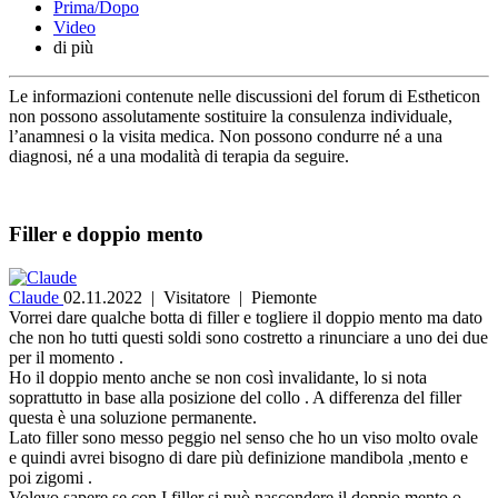
Prima/Dopo
Video
di più
Le informazioni contenute nelle discussioni del forum di Estheticon
non possono assolutamente sostituire la consulenza individuale,
l’anamnesi o la visita medica. Non possono condurre né a una
diagnosi, né a una modalità di terapia da seguire.
Filler e doppio mento
Claude
02.11.2022
| Visitatore | Piemonte
Vorrei dare qualche botta di filler e togliere il doppio mento ma dato
che non ho tutti questi soldi sono costretto a rinunciare a uno dei due
per il momento .
Ho il doppio mento anche se non così invalidante, lo si nota
soprattutto in base alla posizione del collo . A differenza del filler
questa è una soluzione permanente.
Lato filler sono messo peggio nel senso che ho un viso molto ovale
e quindi avrei bisogno di dare più definizione mandibola ,mento e
poi zigomi .
Volevo sapere se con I filler si può nascondere il doppio mento o