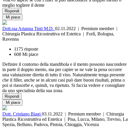
meglio togliere il dente
Rispondi
Mi piace
Dott.ssa Arianna Tinti M.D.
02.11.2022
| Premium member |
Chirurgia Plastica Ricostruttiva ed Estetica | Forlì, Bologna,
Ravenna
1175 risposte
608 Mi piace
Definire il contorno della mandibola e il mento possono nascondere
in parte il doppio mento, ma per capire se ne vale la pena occorre
una valutazione diretta di tutto il viso. Naturalmente tenga presente
che il filler, anche se in alcuni casi può dare buoni risultati, prima o
poi si riassorbe e, quindi, va ripetuto. Si faccia vedere e consigliare
da uno specialista della sua zona.
Rispondi
Mi piace
Dott. Cristiano Biagi
03.11.2022
| Premium member | Chirurgia
Plastica Ricostruttiva ed Estetica | Pisa, Lucca, Milano, Treviso, La
Spezia, Belluno, Padova, Pistoia, Chioggia, Vicenza