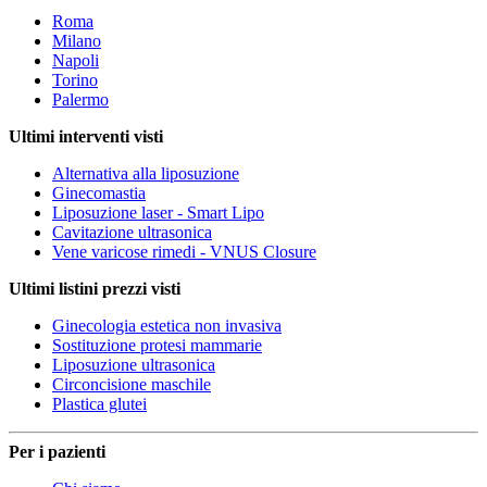
Roma
Milano
Napoli
Torino
Palermo
Ultimi interventi visti
Alternativa alla liposuzione
Ginecomastia
Liposuzione laser - Smart Lipo
Cavitazione ultrasonica
Vene varicose rimedi - VNUS Closure
Ultimi listini prezzi visti
Ginecologia estetica non invasiva
Sostituzione protesi mammarie
Liposuzione ultrasonica
Circoncisione maschile
Plastica glutei
Per i pazienti