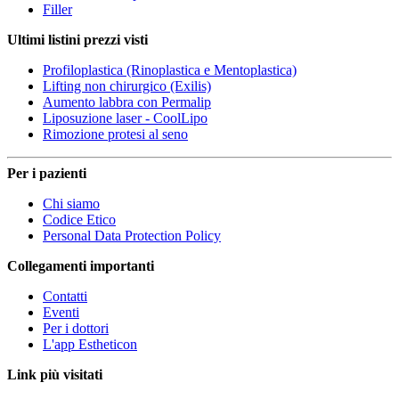
Filler
Ultimi listini prezzi visti
Profiloplastica (Rinoplastica e Mentoplastica)
Lifting non chirurgico (Exilis)
Aumento labbra con Permalip
Liposuzione laser - CoolLipo
Rimozione protesi al seno
Per i pazienti
Chi siamo
Codice Etico
Personal Data Protection Policy
Collegamenti importanti
Contatti
Eventi
Per i dottori
L'app Estheticon
Link più visitati