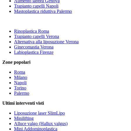
Aumento labbra Genova
Trapianto capelli Napoli
Mastoplastica riduttiva Palermo
Rinoplastica Roma
Trapianto capelli Verona
Alternativa alla liposuzione Verona
Ginecomastia Verona
Labioplastica Firenze
Zone popolari
Roma
Milano
Napoli
Torino
Palermo
Ultimi interventi visti
Liposuzione laser SlimLipo
Minilifting
Alluce valgo (Hallux valgus)
Mini Addominoplastica