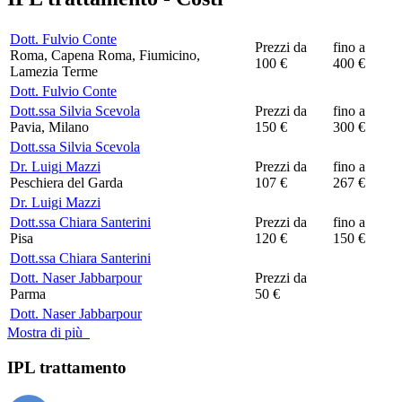
Dott. Fulvio Conte
Prezzi da
fino a
Roma, Capena Roma, Fiumicino,
100 €
400 €
Lamezia Terme
Dott. Fulvio Conte
Dott.ssa Silvia Scevola
Prezzi da
fino a
Pavia, Milano
150 €
300 €
Dott.ssa Silvia Scevola
Dr. Luigi Mazzi
Prezzi da
fino a
Peschiera del Garda
107 €
267 €
Dr. Luigi Mazzi
Dott.ssa Chiara Santerini
Prezzi da
fino a
Pisa
120 €
150 €
Dott.ssa Chiara Santerini
Dott. Naser Jabbarpour
Prezzi da
Parma
50 €
Dott. Naser Jabbarpour
Mostra di più
IPL trattamento