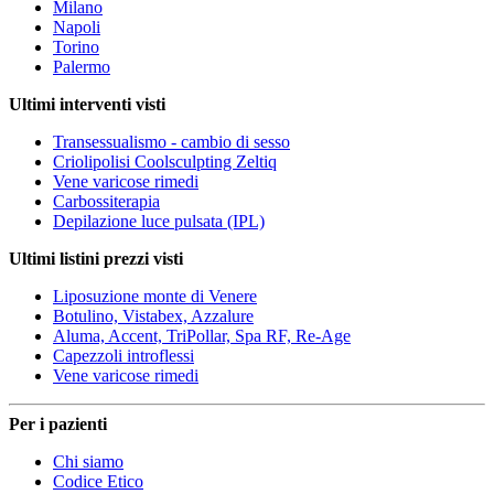
Milano
Napoli
Torino
Palermo
Ultimi interventi visti
Transessualismo - cambio di sesso
Criolipolisi Coolsculpting Zeltiq
Vene varicose rimedi
Carbossiterapia
Depilazione luce pulsata (IPL)
Ultimi listini prezzi visti
Liposuzione monte di Venere
Botulino, Vistabex, Azzalure
Aluma, Accent, TriPollar, Spa RF, Re-Age
Capezzoli introflessi
Vene varicose rimedi
Per i pazienti
Chi siamo
Codice Etico