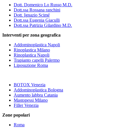
Dott. Domenico Lo Russo M.D.
Dott.ssa Rossana ranchini
Dott. Ignazio Scimé
Dott.ssa Eugenia Giaculli
Dott.ssa Patrizia Gilardino M.D.
Interventi per zona geografica
Addominoplastica Napoli
Rinoplastica Milano
Rinoplastica Napoli
Trapianto capelli Palermo
Liposuzione Roma
BOTOX Venezia
Addominoplastica Bologna
Aumento labbra Catania
Mastopessi Milano
Filler Venezia
Zone popolari
Roma