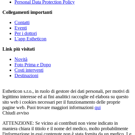
Personal Data Protection Policy
Collegamenti importanti
Contatti
Eventi
Per i dottori
L'app Estheticon
Link più visitati
Novità
Foto Prima e Dopo
Costi interventi
Destinazioni
Estheticon s.r.o., in ruolo di gestore dei dati personali, per motivi di
legittimo interesse ed ai fini analitici raccoglie ed elabora su questo
sito web i cookies necessari per il funzionamento delle proprie
pagine web. Puoi trovare maggiori informazioni
qui
Chiudi avviso
ATTENZIONE: Se vicino ai contributi non viene indicato in
maniera chiara il titiolo e il nome del medico, molto probabilmente
l'informazione in essi contenute non è stata fornita da un medico. Le