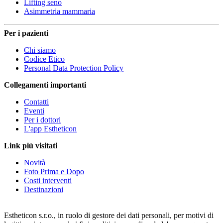
Lifting seno
Asimmetria mammaria
Per i pazienti
Chi siamo
Codice Etico
Personal Data Protection Policy
Collegamenti importanti
Contatti
Eventi
Per i dottori
L'app Estheticon
Link più visitati
Novità
Foto Prima e Dopo
Costi interventi
Destinazioni
Estheticon s.r.o., in ruolo di gestore dei dati personali, per motivi di