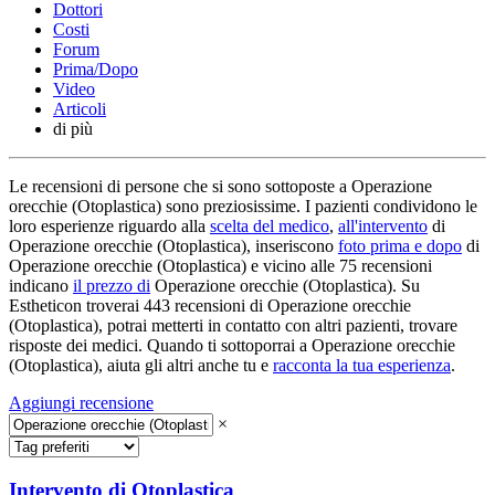
Dottori
Costi
Forum
Prima/Dopo
Video
Articoli
di più
Le recensioni di persone che si sono sottoposte a Operazione
orecchie (Otoplastica) sono preziosissime. I pazienti condividono le
loro esperienze riguardo alla
scelta del medico
,
all'intervento
di
Operazione orecchie (Otoplastica), inseriscono
foto prima e dopo
di
Operazione orecchie (Otoplastica) e vicino alle 75 recensioni
indicano
il prezzo di
Operazione orecchie (Otoplastica). Su
Estheticon troverai 443 recensioni di Operazione orecchie
(Otoplastica), potrai metterti in contatto con altri pazienti, trovare
risposte dei medici. Quando ti sottoporrai a Operazione orecchie
(Otoplastica), aiuta gli altri anche tu e
racconta la tua esperienza
.
Aggiungi recensione
×
Intervento di Otoplastica